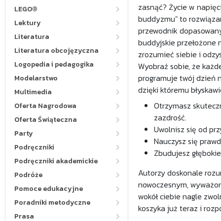
zasnąć? Życie w napięci
LEGO®
buddyzmu" to rozwiązan
Lektury
przewodnik dopasowany 
Literatura
buddyjskie przełożone n
Literatura obcojęzyczna
zrozumieć siebie i odz
Logopedia i pedagogika
Wyobraź sobie, że każde
programuje twój dzień n
Modelarstwo
dzięki któremu błyskawi
Multimedia
Otrzymasz skuteczn
Oferta Nagrodowa
zazdrość.
Oferta Świąteczna
Uwolnisz się od pr
Party
Nauczysz się prawdz
Podręczniki
Zbudujesz głębokie
Podręczniki akademickie
Autorzy doskonale rozu
Podróże
nowoczesnym, wyważonym
Pomoce edukacyjne
wokół ciebie nagle zwo
Poradniki metodyczne
koszyka już teraz i roz
Prasa