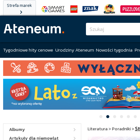
Strefa marek
Tygodniowe hity cenowe
Urodziny Ateneum
Nowości tygodnia
Pr
St
Literatura
>
Poradniki
>
Albumy
Artykuły dla niemowląt