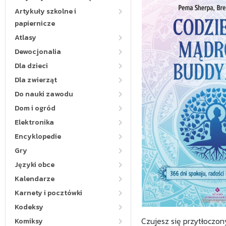
Artykuły szkolne i
papiernicze
Atlasy
Dewocjonalia
Dla dzieci
Dla zwierząt
Do nauki zawodu
Dom i ogród
Elektronika
Encyklopedie
Gry
Języki obce
Kalendarze
Karnety i pocztówki
Kodeksy
Czujesz się przytłoczon
Komiksy