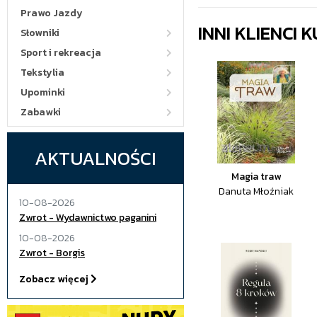
Prawo Jazdy
INNI KLIENCI
Słowniki
Sport i rekreacja
Tekstylia
Upominki
Zabawki
AKTUALNOŚCI
Magia traw
Danuta Młoźniak
10-08-2026
Zwrot - Wydawnictwo paganini
10-08-2026
Zwrot - Borgis
Zobacz więcej