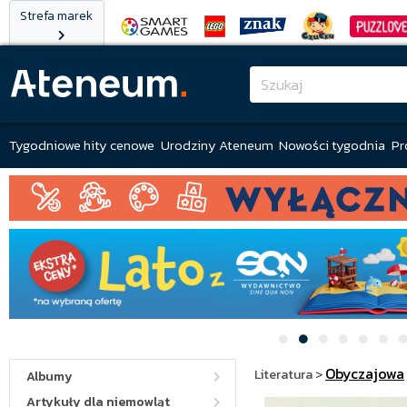
Strefa marek
Tygodniowe hity cenowe
Urodziny Ateneum
Nowości tygodnia
Pr
Obyczajowa
Literatura
>
Albumy
Artykuły dla niemowląt