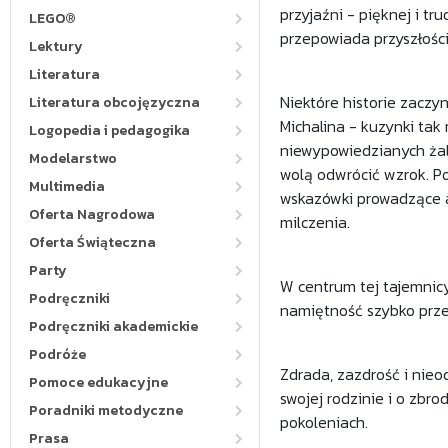
przyjaźni - pięknej i tru
LEGO®
przepowiada przyszłości,
Lektury
Literatura
Niektóre historie zaczyn
Literatura obcojęzyczna
Michalina - kuzynki tak 
Logopedia i pedagogika
niewypowiedzianych żal
Modelarstwo
wolą odwrócić wzrok. Po 
Multimedia
wskazówki prowadzące aż 
Oferta Nagrodowa
milczenia.
Oferta Świąteczna
Party
W centrum tej tajemnicy
Podręczniki
namiętność szybko prze
Podręczniki akademickie
Podróże
Zdrada, zazdrość i nie
Pomoce edukacyjne
swojej rodzinie i o zbro
Poradniki metodyczne
pokoleniach.
Prasa