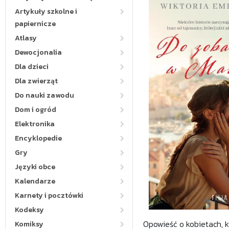
Artykuły szkolne i
papiernicze
Atlasy
Dewocjonalia
Dla dzieci
Dla zwierząt
Do nauki zawodu
Dom i ogród
Elektronika
Encyklopedie
Gry
Języki obce
Kalendarze
Karnety i pocztówki
Kodeksy
Opowieść o kobietach, k
Komiksy