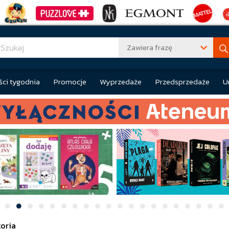
Zawiera frazę
ci tygodnia
Promocje
Wyprzedaże
Przedsprzedaże
U
toria