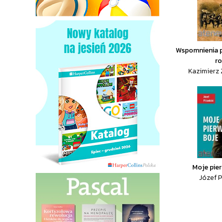
Wspomnienia 
r
Kazimierz 
Moje pie
Józef P