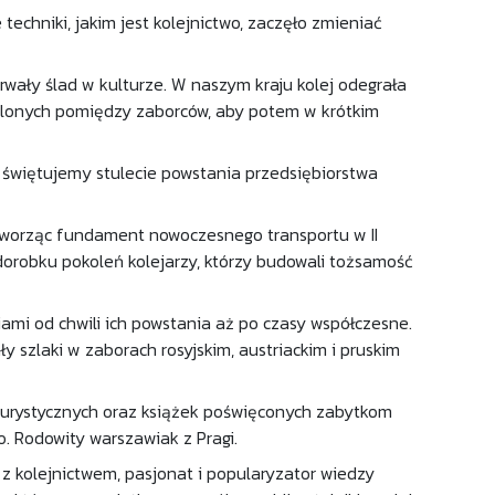
techniki, jakim jest kolejnictwo, zaczęło zmieniać
wały ślad w kulturze. W naszym kraju kolej odegrała
zielonych pomiędzy zaborców, aby potem w krótkim
 świętujemy stulecie powstania przedsiębiorstwa
 tworząc fundament nowoczesnego transportu w II
 dorobku pokoleń kolejarzy, którzy budowali tożsamość
niami od chwili ich powstania aż po czasy współczesne.
y szlaki w zaborach rosyjskim, austriackim i pruskim
w turystycznych oraz książek poświęconych zabytkom
o. Rodowity warszawiak z Pragi.
 kolejnictwem, pasjonat i popularyzator wiedzy