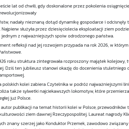
eście lat od chwili, gdy doskonalone przez pokolenia osiągnięcie 
zrewolucjonizowały
ństw, nadały nieznaną dotąd dynamikę gospodarce i odcisnęły tr
. Najpierw służyła przez dziesięciolecia eksploatacji ziem pod
ię jednym z najważniejszych spoiw odrodzonego państwa.
ent refleksji nad jej rozwojem przypada na rok 2026, w którym
 Państwowe.
26 roku struktura zintegrowała rozproszony majątek kolejowy,
ej. Dziś ten jubileusz stanowi okazję do docenienia stuletniego
ransportowej.
a polskich kolei zabiera Czytelnika w podróż najważniejszymi li
bliża także sylwetki najciekawszych lokomotyw, które przemierzał
głej już Polsce.
autor publikacji na temat historii kolei w Polsce, przewodnikó
okulturowości ziem dawnej Rzeczypospolitej. Laureat nagrody Kli
ch znany szerzej jako Konduktor Przemek, zawodowo związany z