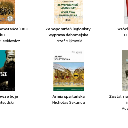
powstańca 1863
Ze wspomnień legionisty.
Wrócil
oku
Wyprawa dahomejska
Eu
Zienkiewicz
Józef Miłkowski
rwsze boje
Armia spartańska
Zostali n
iłsudski
Nicholas Sekunda
i
Ad