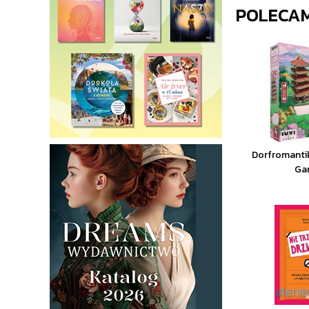
POLECA
Dorfromantik
Ga