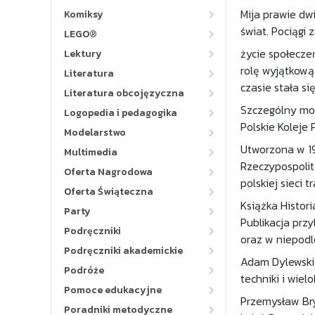
Mija prawie dwi
Komiksy
świat. Pociągi 
LEGO®
życie społecze
Lektury
rolę wyjątkową
Literatura
czasie stała s
Literatura obcojęzyczna
Szczególny mom
Logopedia i pedagogika
Polskie Koleje
Modelarstwo
Utworzona w 19
Multimedia
Rzeczypospolit
Oferta Nagrodowa
polskiej sieci t
Oferta Świąteczna
Książka Histori
Party
Publikacja przy
Podręczniki
oraz w niepodle
Podręczniki akademickie
Adam Dylewski 
Podróże
techniki i wiel
Pomoce edukacyjne
Przemysław Bry
Poradniki metodyczne