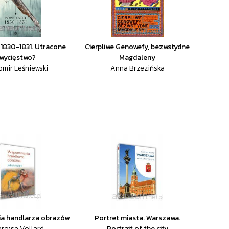
1830-1831. Utracone
Cierpliwe Genowefy, bezwstydne
wycięstwo?
Magdaleny
omir Leśniewski
Anna Brzezińska
a handlarza obrazów
Portret miasta. Warszawa.
roise Vollard
Portrait of the city