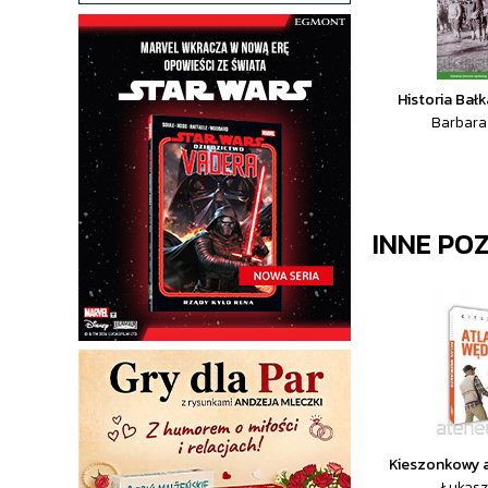
Historia Bał
Barbara
INNE PO
Kieszonkowy 
Łukasz