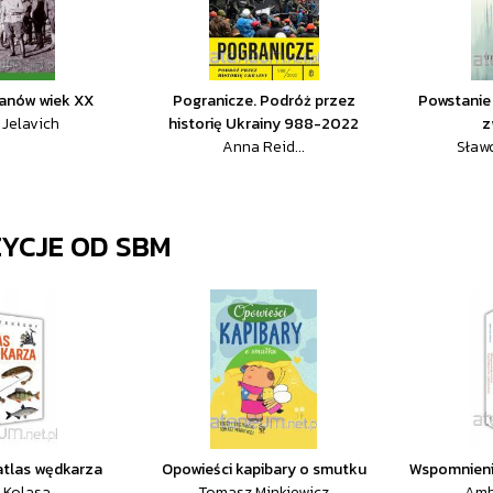
kanów wiek XX
Pogranicze. Podróż przez
Powstanie 
 Jelavich
historię Ukrainy 988-2022
z
Anna Reid...
Sław
ZYCJE OD
SBM
atlas wędkarza
Opowieści kapibary o smutku
Wspomnieni
 Kolasa
Tomasz Minkiewicz
Amb