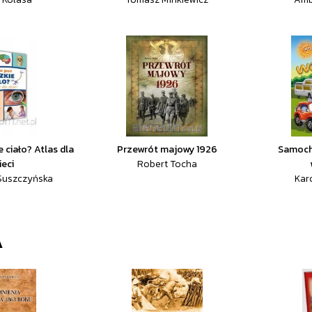
e ciało? Atlas dla
Przewrót majowy 1926
Samoch
ieci
Robert Tocha
Suszczyńska
Karo
A