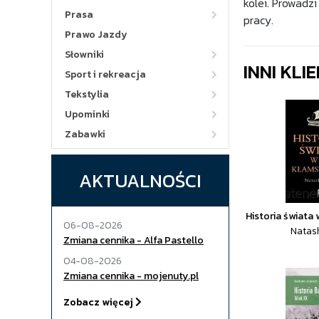
kolei. Prowadz
Prasa
pracy.
Prawo Jazdy
Słowniki
INNI KLI
Sport i rekreacja
Tekstylia
Upominki
Zabawki
AKTUALNOŚCI
Historia świata
06-08-2026
Natas
Zmiana cennika - Alfa Pastello
04-08-2026
Zmiana cennika - mojenuty.pl
Zobacz więcej