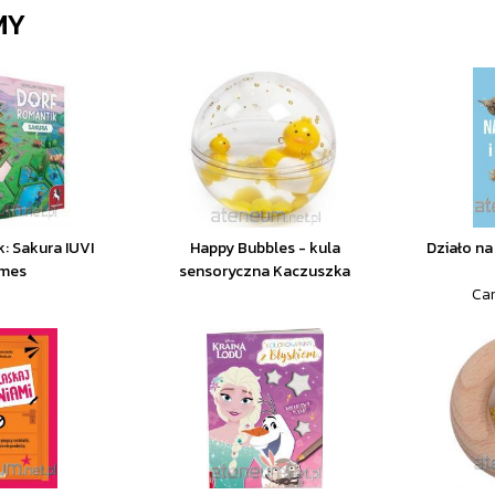
MY
: Sakura IUVI
Happy Bubbles - kula
Działo na 
mes
sensoryczna Kaczuszka
Car