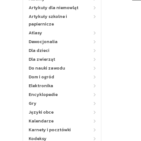
Artykuły dla niemowląt
Artykuły szkolne i
papiernicze
Atlasy
Dewocjonalia
Dla dzieci
Dla zwierząt
Do nauki zawodu
Dom i ogród
Elektronika
Encyklopedie
Gry
Języki obce
Kalendarze
Karnety i pocztówki
Kodeksy