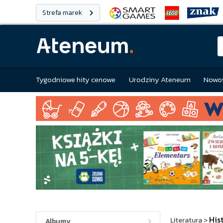
Strefa marek
Tygodniowe hity cenowe
Urodziny Ateneum
Nowoś
His
Literatura
>
Albumy