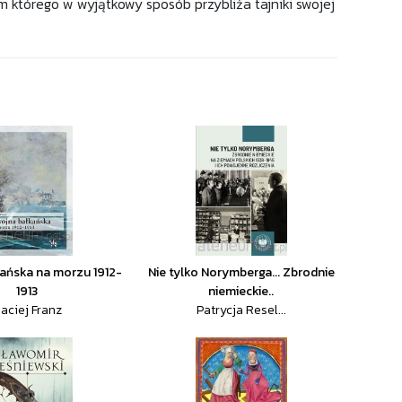
m którego w wyjątkowy sposób przybliża tajniki swojej
kańska na morzu 1912-
Nie tylko Norymberga... Zbrodnie
1913
niemieckie..
aciej Franz
Patrycja Resel...