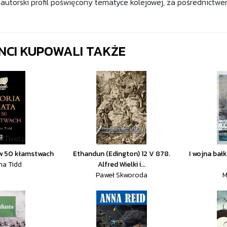
i autorski profil poświęcony tematyce kolejowej, za pośrednictwe
ENCI KUPOWALI TAKŻE
 w 50 kłamstwach
Ethandun (Edington) 12 V 878.
I wojna bał
ha Tidd
Alfred Wielki i...
Paweł Skworoda
M