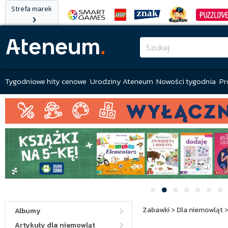
Strefa marek
Tygodniowe hity cenowe
Urodziny Ateneum
Nowości tygodnia
Pr
Zabawki
>
Dla niemowląt
Albumy
Artykuły dla niemowląt