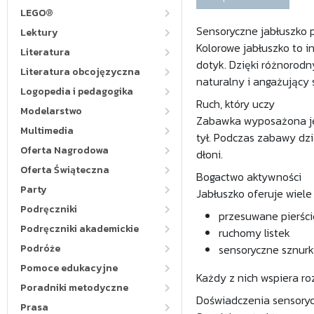
LEGO®
Sensoryczne jabłuszko 
Lektury
Kolorowe jabłuszko to 
Literatura
dotyk. Dzięki różnorod
Literatura obcojęzyczna
naturalny i angażujący 
Logopedia i pedagogika
Ruch, który uczy
Modelarstwo
Zabawka wyposażona jes
Multimedia
tył. Podczas zabawy dz
Oferta Nagrodowa
dłoni.
Oferta Świąteczna
Bogactwo aktywności
Party
Jabłuszko oferuje wiel
Podręczniki
przesuwane pierście
Podręczniki akademickie
ruchomy listek
Podróże
sensoryczne sznurk
Pomoce edukacyjne
Każdy z nich wspiera r
Poradniki metodyczne
Doświadczenia sensory
Prasa