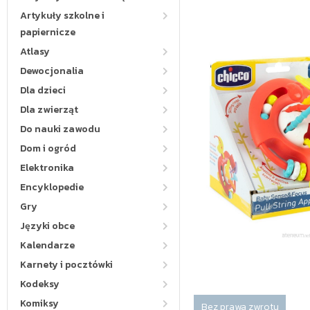
Artykuły szkolne i
papiernicze
Atlasy
Dewocjonalia
Dla dzieci
Dla zwierząt
Do nauki zawodu
Dom i ogród
Elektronika
Encyklopedie
Gry
Języki obce
Kalendarze
Karnety i pocztówki
Kodeksy
Komiksy
Bez prawa zwrotu