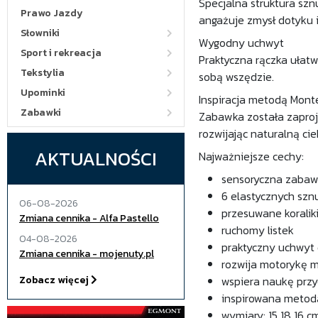
Specjalna struktura szn
Prawo Jazdy
angażuje zmysł dotyku i
Słowniki
Wygodny uchwyt
Sport i rekreacja
Praktyczna rączka ułatw
Tekstylia
sobą wszędzie.
Upominki
Inspiracja metodą Mont
Zabawki
Zabawka została zaproj
rozwijając naturalną ci
AKTUALNOŚCI
Najważniejsze cechy:
sensoryczna zaba
6 elastycznych szn
06-08-2026
przesuwane koraliki
Zmiana cennika - Alfa Pastello
ruchomy listek
04-08-2026
praktyczny uchwyt
Zmiana cennika - mojenuty.pl
rozwija motorykę m
Zobacz więcej
wspiera naukę prz
inspirowana metod
wymiary: 15 18 16 c