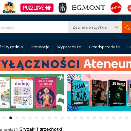
Zawiera wszystkie
ci tygodnia
Promocje
Wyprzedaże
Przedsprzedaże
U
Gryzaki i grzechotki
iemowląt
>