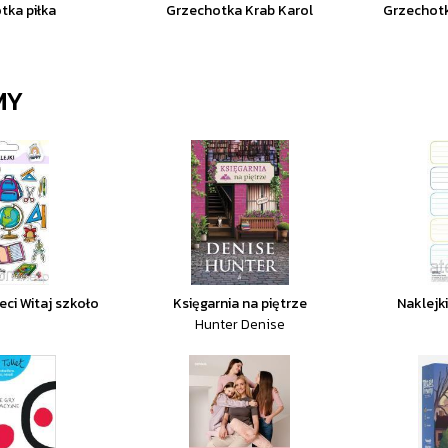
tka piłka
Grzechotka Krab Karol
Grzechot
MY
ieci Witaj szkoło
Księgarnia na piętrze
Naklejk
Hunter Denise