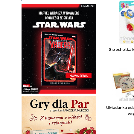
Grzechotka 
Układanka ed
ze