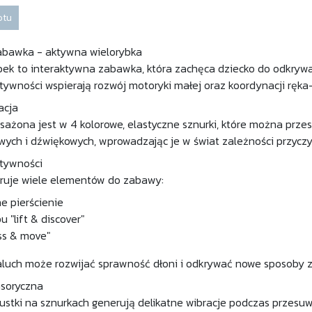
otu
abawka - aktywna wielorybka
bek to interaktywna zabawka, która zachęca dziecko do odkrywa
ywności wspierają rozwój motoryki małej oraz koordynacji ręka
acja
żona jest w 4 kolorowe, elastyczne sznurki, które można przes
ych i dźwiękowych, wprowadzając je w świat zależności przyc
tywności
eruje wiele elementów do zabawy:
e pierścienie
 "lift & discover"
ss & move"
luch może rozwijać sprawność dłoni i odkrywać nowe sposoby 
nsoryczna
pustki na sznurkach generują delikatne wibracje podczas przesu