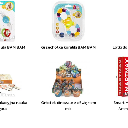
kula BAM BAM
Grzechotka koraliki BAM BAM
Lotki do
ukacyjna nauka
Gniotek dinozaur z dźwiękiem
Smart M
gara
mix
Anim