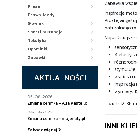
Zabawka wspier
Prasa
Inspiracja met
Prawo Jazdy
Proste, angażu
Słowniki
naturalnego ro
Sport i rekreacja
Najważniejsze 
Tekstylia
sensorycz
Upominki
4 elastycz
Zabawki
różnorodn
stymuluje
AKTUALNOŚCI
wspiera n
inspiracja
wymiary: 1
06-08-2026
- wiek: 12-36 m
Zmiana cennika - Alfa Pastello
04-08-2026
Zmiana cennika - mojenuty.pl
INNI KLI
Zobacz więcej