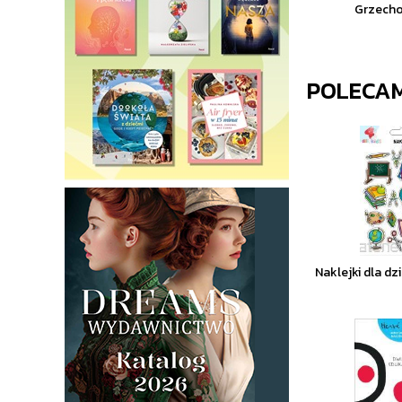
Grzecho
POLECA
Naklejki dla dz