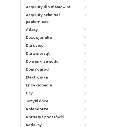
Artykuły dla niemowląt
Artykuły szkolne i
papiernicze
Atlasy
Dewocjonalia
Dla dzieci
Dla zwierząt
Do nauki zawodu
Dom i ogród
Elektronika
Encyklopedie
Gry
Języki obce
Kalendarze
Karnety i pocztówki
Kodeksy