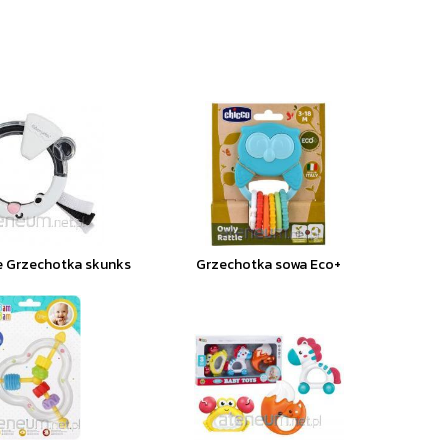
ce Grzechotka skunks
Grzechotka sowa Eco+