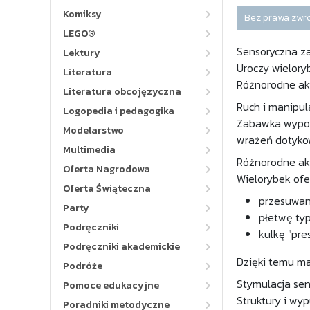
Komiksy
Bez prawa zwr
LEGO®
Sensoryczna z
Lektury
Uroczy wielory
Literatura
Różnorodne akt
Literatura obcojęzyczna
Ruch i manipul
Logopedia i pedagogika
Zabawka wyposa
Modelarstwo
wrażeń dotykow
Multimedia
Różnorodne ak
Oferta Nagrodowa
Wielorybek of
Oferta Świąteczna
przesuwan
Party
płetwę typu
Podręczniki
kulkę "pre
Podręczniki akademickie
Dzięki temu ma
Podróże
Stymulacja se
Pomoce edukacyjne
Struktury i wy
Poradniki metodyczne