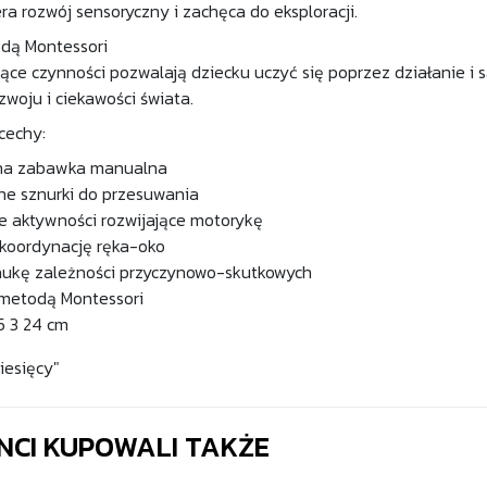
a rozwój sensoryczny i zachęca do eksploracji.
odą Montessori
jące czynności pozwalają dziecku uczyć się poprzez działanie i
zwoju i ciekawości świata.
cechy:
na zabawka manualna
ne sznurki do przesuwania
e aktywności rozwijające motorykę
 koordynację ręka-oko
aukę zależności przyczynowo-skutkowych
 metodą Montessori
5 3 24 cm
iesięcy"
ENCI KUPOWALI TAKŻE