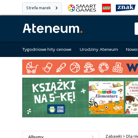
Strefa marek
Tygodniowe hity cenowe
Urodziny Ateneum
Nowoś
Zabawki
>
Dla n
Albumy