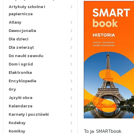
Artykuły szkolne i
papiernicze
Atlasy
Dewocjonalia
Dla dzieci
Dla zwierząt
Do nauki zawodu
Dom i ogród
Elektronika
Encyklopedie
Gry
Języki obce
Kalendarze
Karnety i pocztówki
Kodeksy
To ja. SMARTbook.
Komiksy