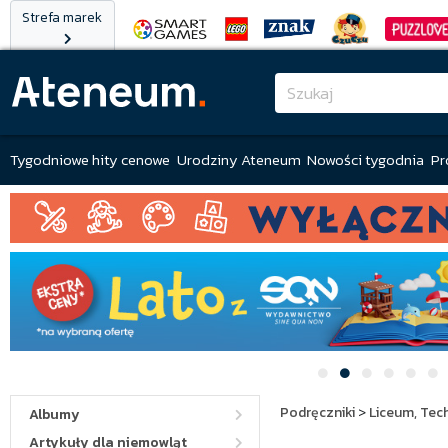
Strefa marek
Tygodniowe hity cenowe
Urodziny Ateneum
Nowości tygodnia
Pr
Podręczniki
>
Liceum, Tec
Albumy
Artykuły dla niemowląt