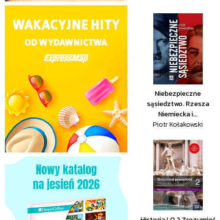
Niebezpieczne
sąsiedztwo. Rzesza
Niemiecka i...
Piotr Kołakowski
Historia LO 2 Zrozumieć