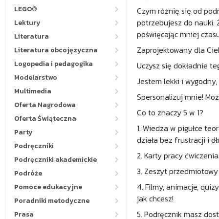
LEGO®
Czym różnię się od pod
potrzebujesz do nauki. 
Lektury
poświęcając mniej czasu
Literatura
Zaprojektowany dla Cie
Literatura obcojęzyczna
Logopedia i pedagogika
Uczysz się dokładnie te
Modelarstwo
Jestem lekki i wygodny,
Multimedia
Spersonalizuj mnie! Moż
Oferta Nagrodowa
Co to znaczy 5 w 1?
Oferta Świąteczna
1. Wiedza w pigułce teo
Party
działa bez frustracji i 
Podręczniki
2. Karty pracy ćwiczenia
Podręczniki akademickie
3. Zeszyt przedmiotowy 
Podróże
4. Filmy, animacje, qui
Pomoce edukacyjne
jak chcesz!
Poradniki metodyczne
5. Podręcznik masz dost
Prasa