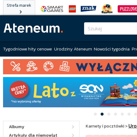
Strefa marek
Tygodniowe hity cenowe
Urodziny Ateneum
Nowości tygodnia
Pr
Uro
Karnety i pocztówki
>
Albumy
Artykuły dla niemowląt