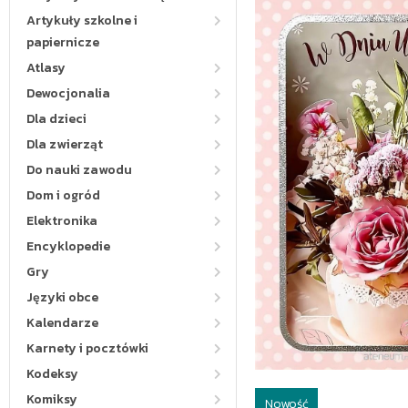
Artykuły szkolne i
papiernicze
Atlasy
Dewocjonalia
Dla dzieci
Dla zwierząt
Do nauki zawodu
Dom i ogród
Elektronika
Encyklopedie
Gry
Języki obce
Kalendarze
Karnety i pocztówki
Kodeksy
Komiksy
Nowość