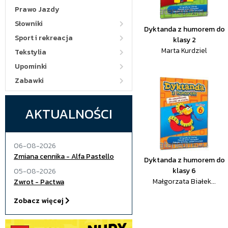
Prawo Jazdy
Słowniki
Dyktanda z humorem do
Sport i rekreacja
klasy 2
Marta Kurdziel
Tekstylia
Upominki
Zabawki
AKTUALNOŚCI
06-08-2026
Zmiana cennika - Alfa Pastello
Dyktanda z humorem do
klasy 6
05-08-2026
Małgorzata Białek...
Zwrot - Pactwa
Zobacz więcej