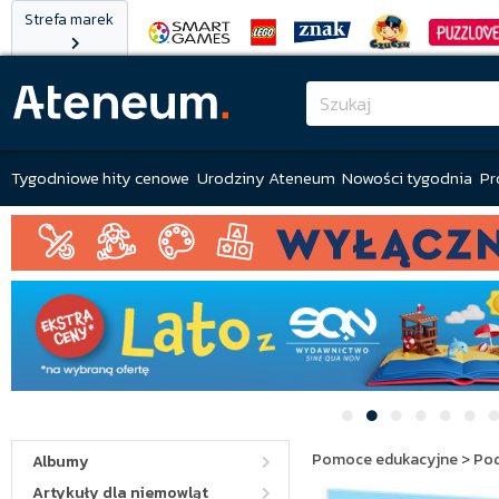
Strefa marek
Tygodniowe hity cenowe
Urodziny Ateneum
Nowości tygodnia
Pr
Pomoce edukacyjne
>
Po
Albumy
Artykuły dla niemowląt