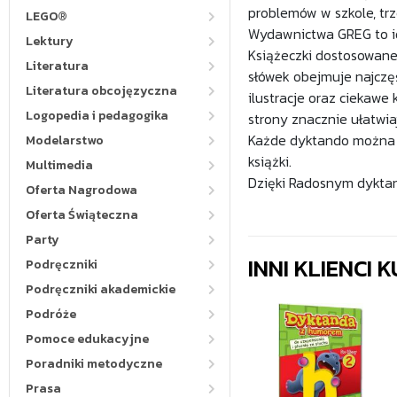
problemów w szkole, trz
LEGO®
Wydawnictwa GREG to id
Lektury
Książeczki dostosowane
Literatura
słówek obejmuje najczę
Literatura obcojęzyczna
ilustracje oraz ciekawe
Logopedia i pedagogika
strony znacznie ułatwia
Każde dyktando można w
Modelarstwo
książki.
Multimedia
Dzięki Radosnym dyktan
Oferta Nagrodowa
Oferta Świąteczna
Party
INNI KLIENCI
Podręczniki
Podręczniki akademickie
Podróże
Pomoce edukacyjne
Poradniki metodyczne
Prasa