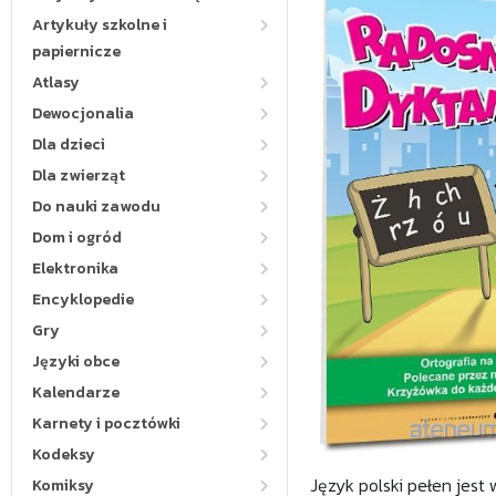
Artykuły szkolne i
papiernicze
Atlasy
Dewocjonalia
Dla dzieci
Dla zwierząt
Do nauki zawodu
Dom i ogród
Elektronika
Encyklopedie
Gry
Języki obce
Kalendarze
Karnety i pocztówki
Kodeksy
Język polski pełen jest
Komiksy