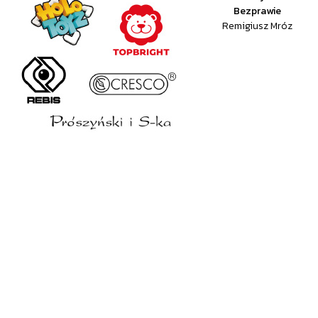
Bezprawie
Remigiusz Mróz