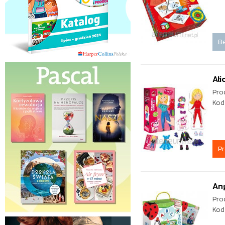
Be
Ali
Pro
Kod
P
Ang
Pro
Kod