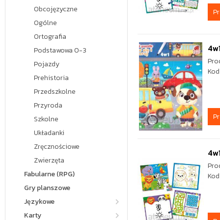
Obcojęzyczne
P
Ogólne
Ortografia
4w1
Podstawowa 0-3
Pro
Pojazdy
Kod
Prehistoria
Przedszkolne
Przyroda
P
Szkolne
Układanki
Zręcznościowe
4w
Zwierzęta
Pro
Fabularne (RPG)
Kod
Gry planszowe
Językowe
Karty