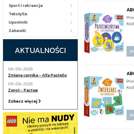
Sport i rekreacja
AB
Tekstylia
Pro
Upominki
Kod
Zabawki
AKTUALNOŚCI
Be
06-08-2026
ABC
Zmiana cennika - Alfa Pastello
Pro
05-08-2026
Kod
Zwrot - Pactwa
Zobacz więcej
Be