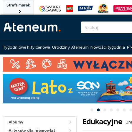
Strefa marek
Tygodniowe hity cenowe
Urodziny Ateneum
Nowości tygodnia
Pr
Edukacyjne
Albumy
Zn
Artykuły dla niemowląt