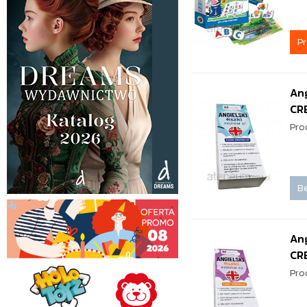
P
Ang
CR
Pro
Be
Ang
CR
Pro