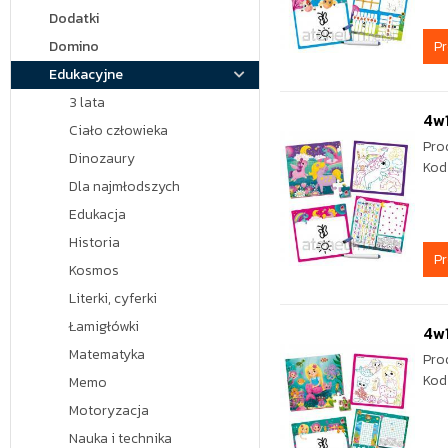
Dodatki
P
Domino
Edukacyjne
3 lata
4w
Ciało człowieka
Pro
Dinozaury
Kod
Dla najmłodszych
Edukacja
Historia
P
Kosmos
Literki, cyferki
Łamigłówki
4w1
Matematyka
Pro
Kod
Memo
Motoryzacja
Nauka i technika