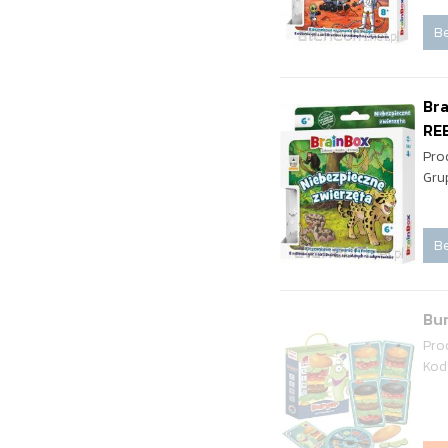
Be
Bra
RE
Pro
Gru
Be
Bu
Pro
Kod