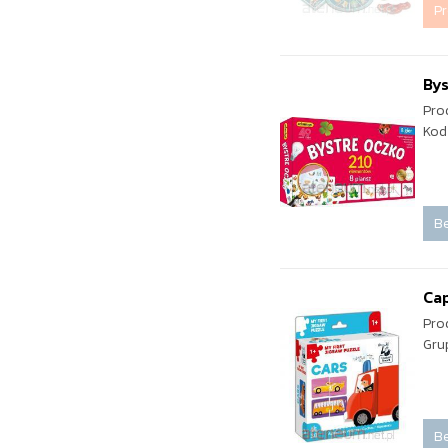
P
Bys
Pro
Kod
Be
Cap
Pro
Gru
Be