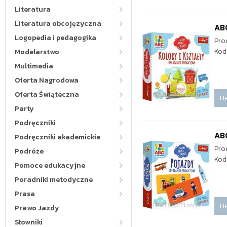
Literatura
Literatura obcojęzyczna
ABC
Logopedia i pedagogika
Pro
Kod
Modelarstwo
Multimedia
Oferta Nagrodowa
Oferta Świąteczna
Be
Party
Podręczniki
AB
Podręczniki akademickie
Pro
Podróże
Kod
Pomoce edukacyjne
Poradniki metodyczne
Prasa
Be
Prawo Jazdy
Słowniki