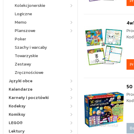
P
Kolekcjonerskie
Logiczne
Memo
4w1
Planszowe
Pro
Kod
Poker
Szachy i warcaby
Towarzyskie
Zestawy
P
Zręcznościowe
Języki obce
50 
Kalendarze
Pro
Karnety i pocztówki
Kod
Kodeksy
Komiksy
LEGO®
Be
Lektury