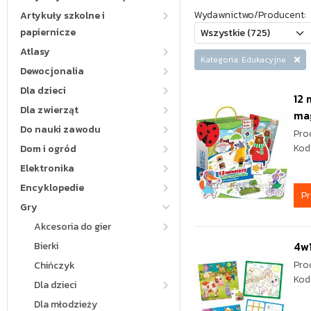
Wydawnictwo/Producent:
Artykuły szkolne i
papiernicze
Atlasy
Kategoria: Edukacyjne
Dewocjonalia
Dla dzieci
12 
Dla zwierząt
ma
Do nauki zawodu
Pro
Kod
Dom i ogród
Elektronika
Encyklopedie
P
Gry
Akcesoria do gier
4w
Bierki
Pro
Chińczyk
Kod
Dla dzieci
Dla młodzieży