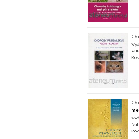
Cho
Wyd
Aut
Rok
Ch
me
Wyd
Aut
Rok