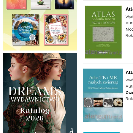
Atl
Wyd
Aut
Nic
Rok
Atl
Wyd
Aut
Zwi
Rok