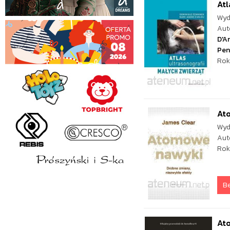
Atl
Wyd
Aut
D'A
Pen
Rok
At
Wyd
Aut
Rok
Be
At