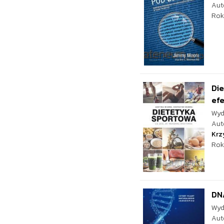
Aut
Rok
Die
ef
Wyd
Aut
Krz
Rok
DN
Wyd
Aut