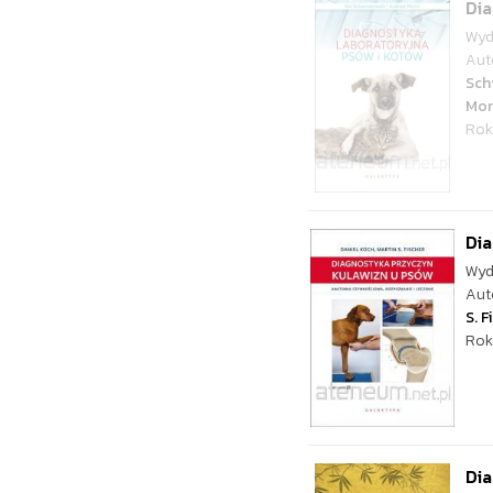
Dia
Wyd
Aut
Sch
Mor
Rok
Dia
Wyd
Aut
S. F
Rok
Dia