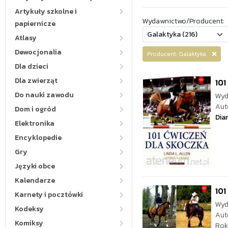
Artykuły szkolne i
Wydawnictwo/Producent:
papiernicze
Atlasy
Dewocjonalia
Producent: Galaktyka
Dla dzieci
Dla zwierząt
101
Do nauki zawodu
Wyd
Aut
Dom i ogród
Dia
Elektronika
Encyklopedie
Gry
Języki obce
Kalendarze
101
Karnety i pocztówki
Wyd
Kodeksy
Aut
Komiksy
Rok