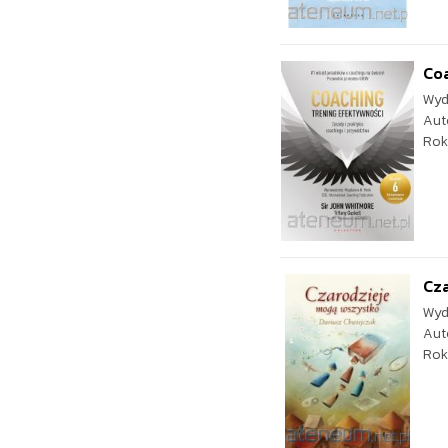
Coa
Wyd
Aut
Rok
Cz
Wyd
Aut
Rok