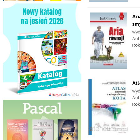
Ari
sm
Wyd
Aut
Rok
Atl
Wyd
Aut
Rok