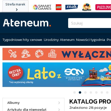
Strefa marek
Tygodniowe hity cenowe
Urodziny Ateneum
Nowości tygodnia
Pr
KATALOG PR
Albumy
Znaleziono: 216 pozycje
Artykuły dla niemowląt