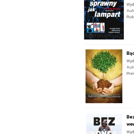
Wyd
Aut
Rok
Bąd
Wyd
Aut
Pre
Bez
we
Wyd