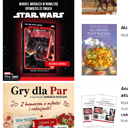
Al
Wyd
An
atl
Wyd
Aut
Lie
Rok