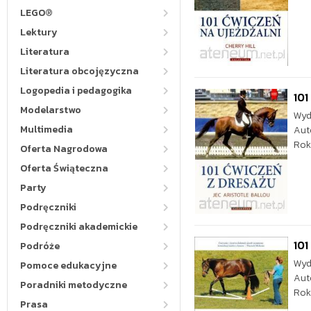
LEGO®
Lektury
Literatura
Literatura obcojęzyczna
Logopedia i pedagogika
101
Modelarstwo
Wyd
Multimedia
Aut
Rok
Oferta Nagrodowa
Oferta Świąteczna
Party
Podręczniki
Podręczniki akademickie
101
Podróże
Wyd
Pomoce edukacyjne
Aut
Poradniki metodyczne
Rok
Prasa