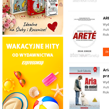
AR
Wyd
Aut
Rok
P
Ari
pr
Wyd
Aut
Rok