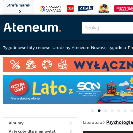
Strefa marek
Tygodniowe hity cenowe
Urodziny Ateneum
Nowości tygodnia
Pr
Psychologia
Literatura
>
Albumy
Artykuły dla niemowląt