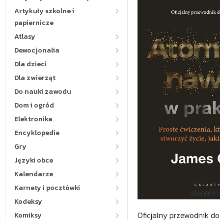
Artykuły szkolne i
papiernicze
Atlasy
Dewocjonalia
Dla dzieci
Dla zwierząt
Do nauki zawodu
Dom i ogród
Elektronika
Encyklopedie
Gry
Języki obce
Kalendarze
Karnety i pocztówki
Kodeksy
Oficjalny przewodnik do
Komiksy