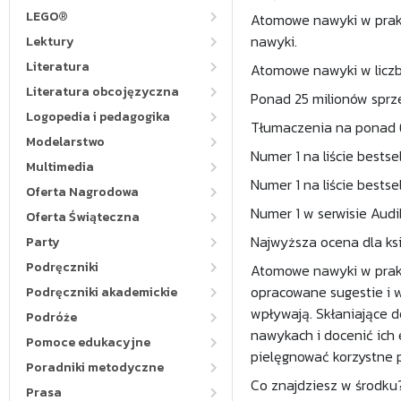
LEGO®
Atomowe nawyki w prakt
nawyki.
Lektury
Literatura
Atomowe nawyki w liczb
Literatura obcojęzyczna
Ponad 25 milionów spr
Logopedia i pedagogika
Tłumaczenia na ponad 
Modelarstwo
Numer 1 na liście bests
Multimedia
Numer 1 na liście bestse
Oferta Nagrodowa
Numer 1 w serwisie Audi
Oferta Świąteczna
Najwyższa ocena dla ks
Party
Podręczniki
Atomowe nawyki w prak
opracowane sugestie i w
Podręczniki akademickie
wpływają. Skłaniające d
Podróże
nawykach i docenić ich 
Pomoce edukacyjne
pielęgnować korzystne 
Poradniki metodyczne
Co znajdziesz w środku
Prasa