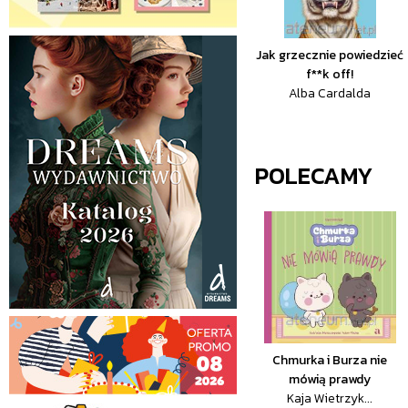
Jak grzecznie powiedzieć
f**k off!
Alba Cardalda
POLECAMY
Chmurka i Burza nie
mówią prawdy
Kaja Wietrzyk...