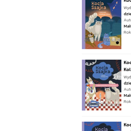
Koc
Wyd
dzie
Aut
Mal
Rok
Koc
Ko
Wyd
dzie
Aut
Mal
Rok
Koc