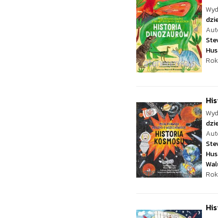
Wyd
dzie
Aut
Ste
Hus
Rok
His
Wyd
dzie
Aut
Ste
Hus
Wal
Rok
His