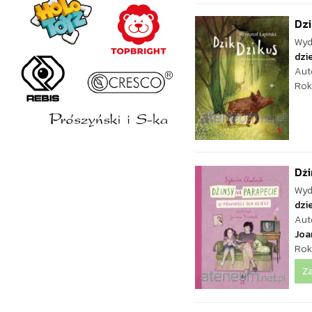
Dzi
Wyd
dzie
Aut
Rok
Dżi
Wyd
dzie
Aut
Joa
Rok
Z