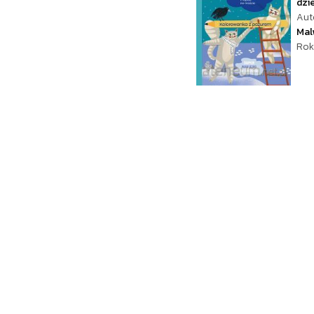
dzie
Aut
Mal
Rok