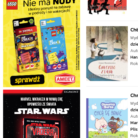
Chł
Wyd
dzie
Aut
Har
Rok
Chm
Wyd
dzie
Aut
Mar
Pli
Rok