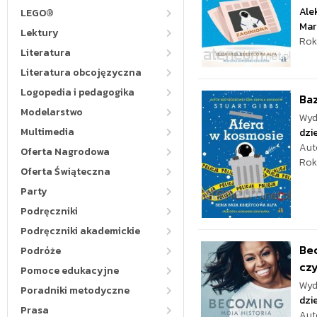
Ale
LEGO®
Mar
Lektury
Rok
Literatura
Literatura obcojęzyczna
Logopedia i pedagogika
Baz
Modelarstwo
Wyd
Multimedia
dzie
Aut
Oferta Nagrodowa
Rok
Oferta Świąteczna
Party
Podręczniki
Podręczniki akademickie
Bec
Podróże
czy
Pomoce edukacyjne
Wyd
Poradniki metodyczne
dzie
Prasa
Aut