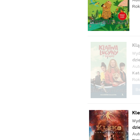
Rok
Klą
Wyd
dzie
Aut
Kat
Rok
Be
Kl
Wyd
dzie
Aut