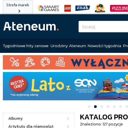
Strefa marek
Tygodniowe hity cenowe
Urodziny Ateneum
Nowości tygodnia
Pr
KATALOG PR
Albumy
Znaleziono: 127 pozycje
Artykuły dla niemowląt