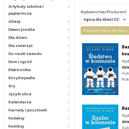
Artykuły szkolne i
Wydawnictwo/Producent:
papiernicze
Atlasy
Dewocjonalia
Producent: Agora dla dziec
Dla dzieci
Dla zwierząt
Baz
ko
Do nauki zawodu
Wyd
Dom i ogród
dzie
Elektronika
Aut
Encyklopedie
Rok
Gry
Języki obce
Kalendarze
Baz
Karnety i pocztówki
Wyd
Kodeksy
dzie
Komiksy
Aut