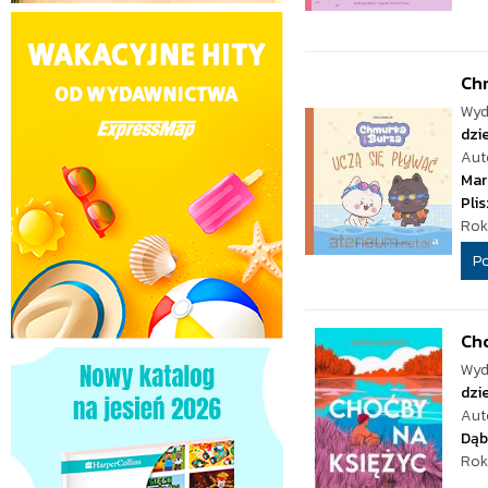
Chm
Wyd
dzie
Aut
Mar
Pli
Rok
P
Cho
Wyd
dzie
Aut
Dąb
Rok