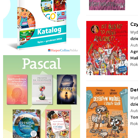
Czy
Wyd
dzie
Aut
Agn
Mai
Rok
Det
Wyd
dzie
Aut
Tom
Rok