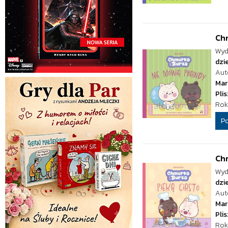
Chm
Wyd
dzie
Aut
Mar
Pli
Rok
P
Chm
Wyd
dzie
Aut
Mar
Pli
Rok