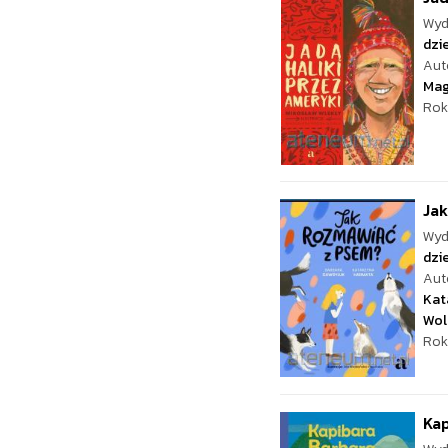
Wyd
dzie
Aut
Mag
Rok
Ja
Wyd
dzie
Aut
Kat
Wol
Rok
Kap