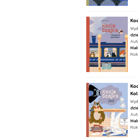
Koc
Wyd
dzie
Aut
Mal
Rok
Koc
Ko
Wyd
dzie
Aut
Mal
Rok