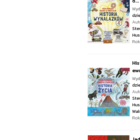
o...
Wyd
dzie
Aut
Ste
Hus
Rok
His
ewo
Wyd
dzie
Aut
Ste
Hus
Wal
Rok
Jad