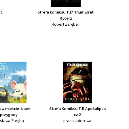
t:
Strefa komiksu T.17 Triumwirat:
Rycerz
Robert Zaręba...
 w mieście. Nowe
Strefa Komiksu T.11 Apokalipsa
przygody
cz.2
sława Zaręba
praca zbiorowa