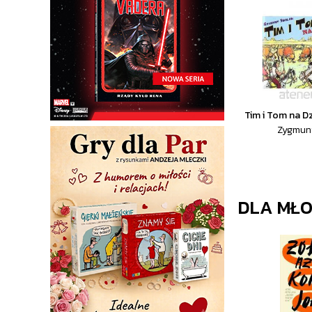
Tim i Tom na D
Zygmunt
DLA MŁO