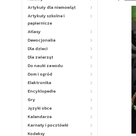
Artykuły dla niemowląt
Artykuły szkolne i
papiernicze
Atlasy
Dewocjonalia
Dla dzieci
Dla zwierząt
Do nauki zawodu
Dom i ogród
Elektronika
Encyklopedie
Gry
Języki obce
Kalendarze
Karnety i pocztówki
Kodeksy