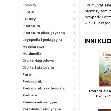
Triumwirat: Ma
Komiksy
pierwszy tom, 
LEGO®
przypadku otrz
Lektury
wieku. Jeśli j
Literatura
Literatura obcojęzyczna
INNI KLI
Logopedia i pedagogika
Modelarstwo
Multimedia
Oferta Nagrodowa
Oferta Świąteczna
Party
Podręczniki
Podręczniki akademickie
Czarodzieje 
Podróże
Dariusz 
Pomoce edukacyjne
Poradniki metodyczne