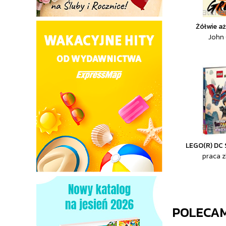
Żółwie a
John
LEGO(R) DC 
praca 
POLECA