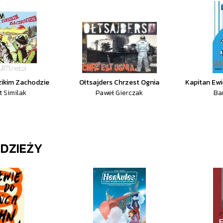
zikim Zachodzie
Ołtsajders Chrzest Ognia
Kapitan Ewi
 Similak
Paweł Gierczak
Ba
DZIEŻY