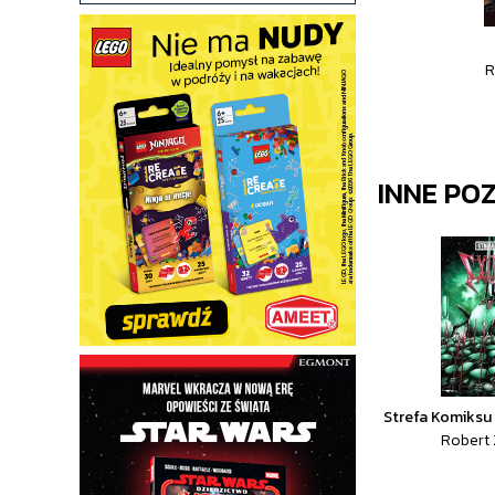
R
INNE PO
Strefa Komiksu 
Robert 