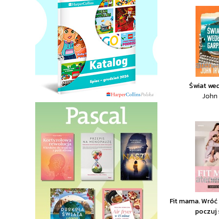
Świat we
John 
Fit mama. Wróć
poczuj 