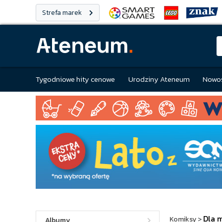
Strefa marek
Tygodniowe hity cenowe
Urodziny Ateneum
Nowoś
Dla 
Komiksy
>
Albumy