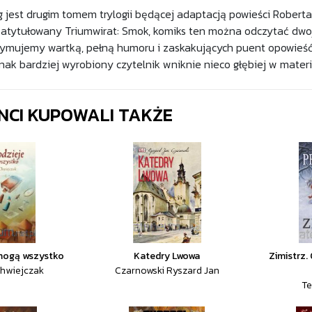
g jest drugim tomem trylogii będącej adaptacją powieści Roberta
zatytułowany Triumwirat: Smok, komiks ten można odczytać dwoj
ymujemy wartką, pełną humoru i zaskakujących puent opowieść
ednak bardziej wyrobiony czytelnik wniknie nieco głębiej w mater
ENCI KUPOWALI TAKŻE
mogą wszystko
Katedry Lwowa
Zimistrz.
Chwiejczak
Czarnowski Ryszard Jan
Te