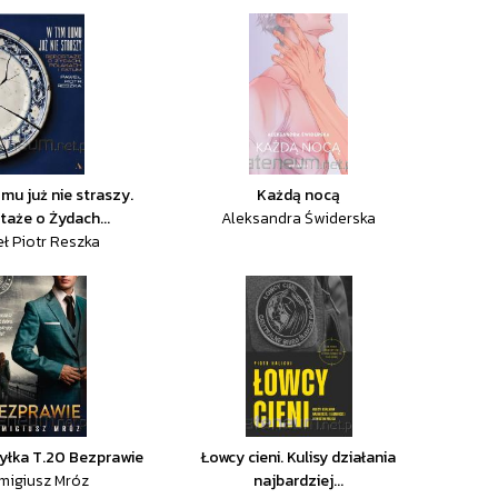
mu już nie straszy.
Każdą nocą
taże o Żydach...
Aleksandra Świderska
ł Piotr Reszka
yłka T.20 Bezprawie
Łowcy cieni. Kulisy działania
migiusz Mróz
najbardziej...