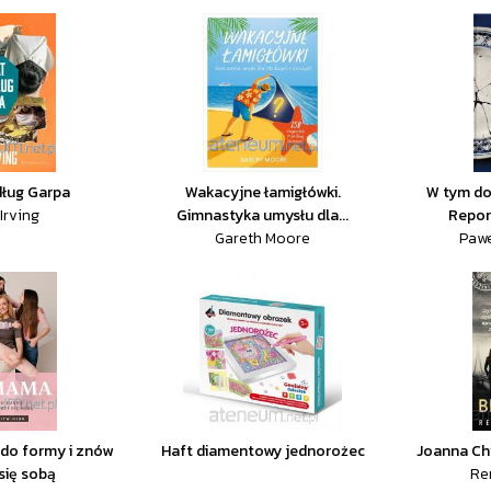
dług Garpa
Wakacyjne łamigłówki.
W tym do
Irving
Gimnastyka umysłu dla...
Repor
Gareth Moore
Pawe
 do formy i znów
Haft diamentowy jednorożec
Joanna Ch
się sobą
Re