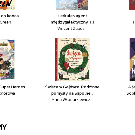
ż do końca
Herkules agent
 Green
międzygalaktyczny T.1
Vincent Zabus...
Super Heroes
Święta w Gajówce. Rodzinne
A j
zbiorowa
pomysły na wspólne...
Soph
Anna Włodarkiewicz...
MY