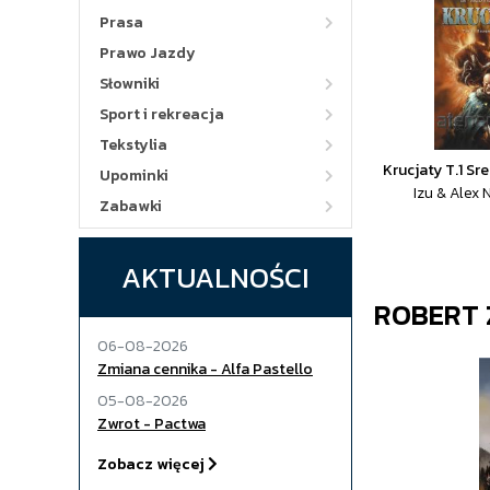
Prasa
Prawo Jazdy
Słowniki
Sport i rekreacja
Tekstylia
Krucjaty T.1 S
Upominki
Izu & Alex N
Zabawki
AKTUALNOŚCI
ROBERT 
06-08-2026
Zmiana cennika - Alfa Pastello
05-08-2026
Zwrot - Pactwa
Zobacz więcej