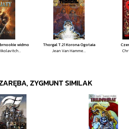
rebrnookie widmo
Thorgal T.21 Korona Ogotaia
Cze
ikolavitch...
Jean Van Hamme...
Chr
ZARĘBA, ZYGMUNT SIMILAK