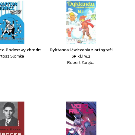
cz. Podeszwy zbrodni
Dyktanda i ćwiczenia z ortografii
rtosz Słomka
SP kl.1 w.2
Robert Zaręba