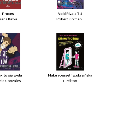
Proces
Void Rivals T.4
Franz Kafka
Robert Kirkman...
ak to się wyda
Make yourself w.ukraińska
ie Gonzales...
L. Milton