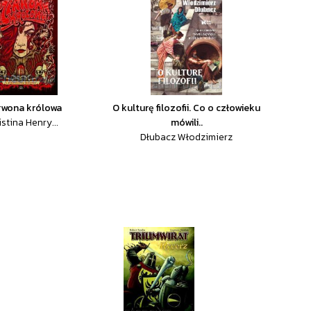
rwona królowa
O kulturę filozofii. Co o człowieku
istina Henry...
mówili..
Dłubacz Włodzimierz