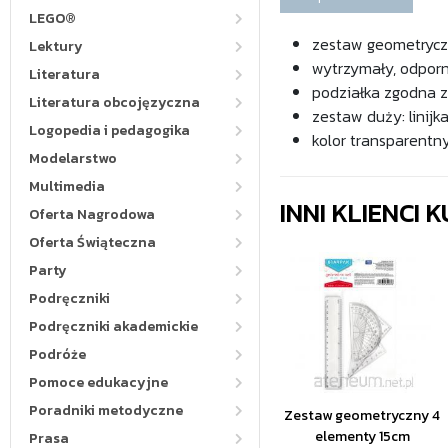
LEGO®
zestaw geometrycz
Lektury
wytrzymały, odporn
Literatura
podziałka zgodna 
Literatura obcojęzyczna
zestaw duży: linijk
Logopedia i pedagogika
kolor transparentn
Modelarstwo
Multimedia
INNI KLIENCI
Oferta Nagrodowa
Oferta Świąteczna
Party
Podręczniki
Podręczniki akademickie
Podróże
Pomoce edukacyjne
Poradniki metodyczne
Zestaw geometryczny 4
elementy 15cm
Prasa