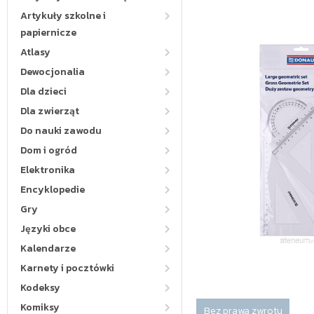
Artykuły szkolne i
papiernicze
Atlasy
Dewocjonalia
Dla dzieci
Dla zwierząt
Do nauki zawodu
Dom i ogród
Elektronika
Encyklopedie
Gry
Języki obce
Kalendarze
Karnety i pocztówki
Kodeksy
Komiksy
Bez prawa zwrotu