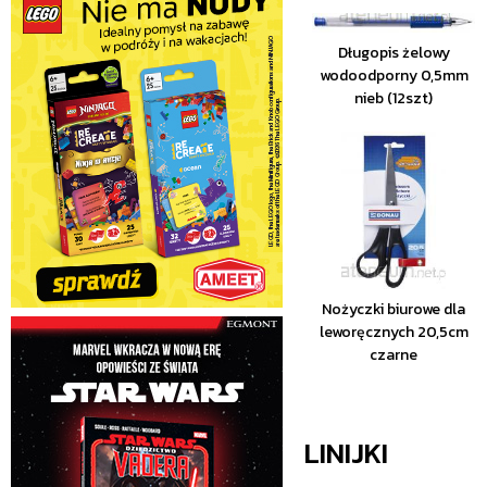
Długopis żelowy
wodoodporny 0,5mm
nieb (12szt)
Nożyczki biurowe dla
leworęcznych 20,5cm
czarne
LINIJKI