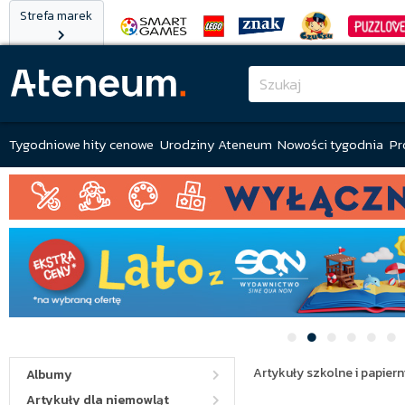
Strefa marek
Tygodniowe hity cenowe
Urodziny Ateneum
Nowości tygodnia
Pr
Artykuły szkolne i papiern
Albumy
Artykuły dla niemowląt