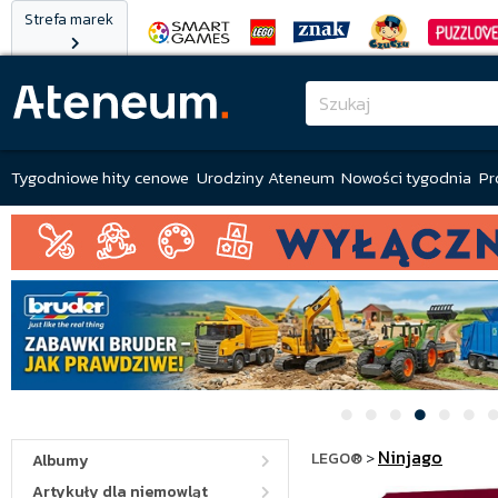
Strefa marek
Tygodniowe hity cenowe
Urodziny Ateneum
Nowości tygodnia
Pr
Ninjago
LEGO®
>
Albumy
Artykuły dla niemowląt