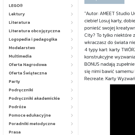
LEGO®
"Autor: AMEET Studio Uw
Lektury
ciebie! Losuj karty, do
Literatura
ponieść swojej kreatywn
Literatura obcojęzyczna
City? To tylko niektóre 
Logopedia i pedagogika
wkraczasz do świata ni
Modelarstwo
4 typy kart: karty TWÓR
Multimedia
konstrukcyjne wyzwania,
BONUS nadają zupełnie
Oferta Nagrodowa
się nimi bawić samemu l
Oferta Świąteczna
Recreate. Karty Wyzwań 
Party
Podręczniki
Podręczniki akademickie
Podróże
Pomoce edukacyjne
Poradniki metodyczne
Prasa