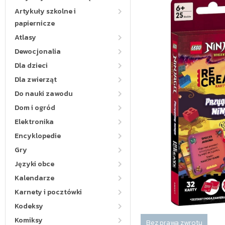
Artykuły szkolne i
papiernicze
Atlasy
Dewocjonalia
Dla dzieci
Dla zwierząt
Do nauki zawodu
Dom i ogród
Elektronika
Encyklopedie
Gry
Języki obce
Kalendarze
Karnety i pocztówki
Kodeksy
Komiksy
Bez prawa zwrotu