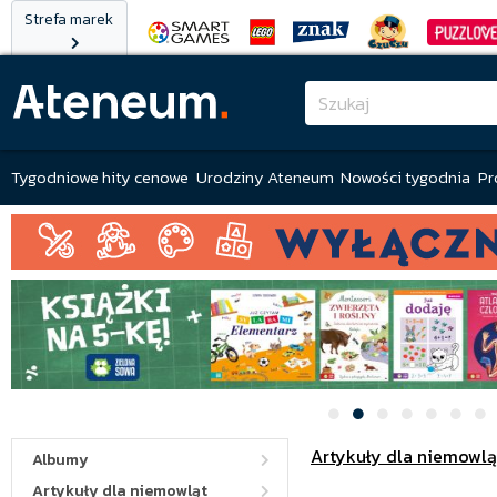
Strefa marek
Tygodniowe hity cenowe
Urodziny Ateneum
Nowości tygodnia
Pr
Artykuły dla niemowlą
Albumy
Artykuły dla niemowląt