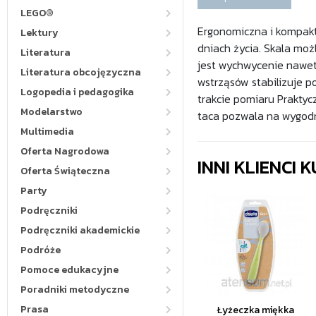
LEGO®
Ergonomiczna i kompakt
Lektury
dniach życia. Skala moż
Literatura
jest wychwycenie nawet
Literatura obcojęzyczna
wstrząsów stabilizuje p
Logopedia i pedagogika
trakcie pomiaru Prakty
Modelarstwo
taca pozwala na wygodne
Multimedia
Oferta Nagrodowa
INNI KLIENCI
Oferta Świąteczna
Party
Podręczniki
Podręczniki akademickie
Podróże
Pomoce edukacyjne
Poradniki metodyczne
Prasa
Łyżeczka miękka