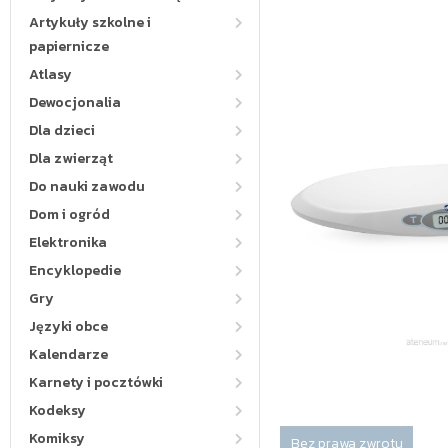
Artykuły szkolne i
papiernicze
Atlasy
Dewocjonalia
Dla dzieci
Dla zwierząt
Do nauki zawodu
Dom i ogród
Elektronika
Encyklopedie
Gry
Języki obce
Kalendarze
Karnety i pocztówki
Kodeksy
Komiksy
Bez prawa zwrotu