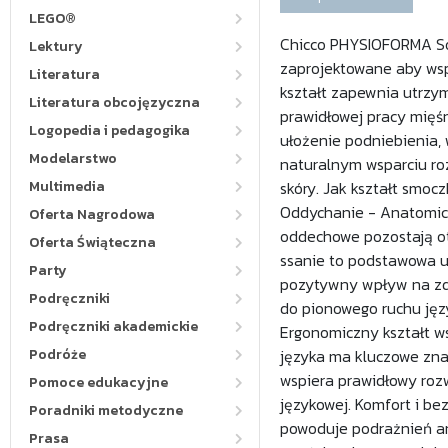
LEGO®
Chicco PHYSIOFORMA So
Lektury
zaprojektowane aby wsp
Literatura
kształt zapewnia utrzym
Literatura obcojęzyczna
prawidłowej pracy mięśn
Logopedia i pedagogika
ułożenie podniebienia,
Modelarstwo
naturalnym wsparciu ro
Multimedia
skóry. Jak kształt smo
Oddychanie - Anatomicz
Oferta Nagrodowa
oddechowe pozostają ot
Oferta Świąteczna
ssanie to podstawowa u
Party
pozytywny wpływ na zd
Podręczniki
do pionowego ruchu języ
Podręczniki akademickie
Ergonomiczny kształt ws
Podróże
języka ma kluczowe zna
wspiera prawidłowy rozw
Pomoce edukacyjne
językowej. Komfort i be
Poradniki metodyczne
powoduje podrażnień ani
Prasa