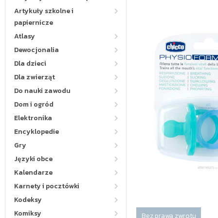
Artykuły szkolne i
papiernicze
Atlasy
Dewocjonalia
Dla dzieci
Dla zwierząt
Do nauki zawodu
Dom i ogród
Elektronika
Encyklopedie
Gry
Języki obce
Kalendarze
Karnety i pocztówki
Kodeksy
Komiksy
Bez prawa zwrotu