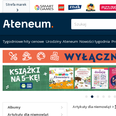
Strefa marek
Tygodniowe hity cenowe
Urodziny Ateneum
Nowości tygodnia
Pr
Artykuły dla niemowląt
>
Albumy
Artykuły dla niemowląt