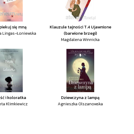
iekuj się mną
Klauzule tajności T.4 Ujawnione
a Lingas-Łoniewska
(barwione brzegi)
Magdalena Winnicka
ść i koloratka
Dziewczyna z lampą
eta Klimkiewicz
Agnieszka Olszanowska