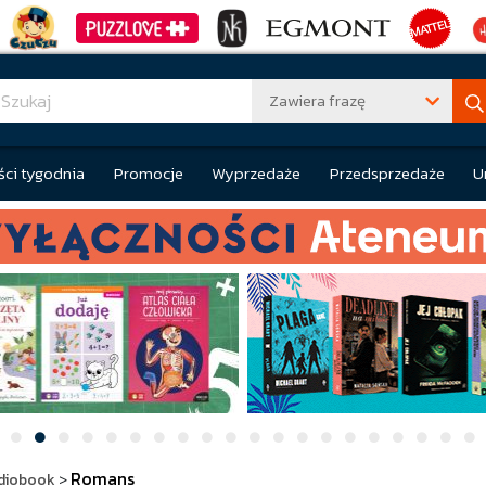
Zawiera frazę
ci tygodnia
Promocje
Wyprzedaże
Przedsprzedaże
U
Romans
diobook
>