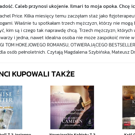
adość. Caleb przynosi ukojenie. Ilmari to moja opoka. Chcę i
chel Price. Kilka miesięcy temu zaczęłam staż jako fizjoterapeu
nogami. Właśnie tu spotkałam trzech mężczyzn, którzy nie mogą b
, kim są i czego tak naprawdę chcą. Trzech mężczyzn, których 
arzy i jedna, nawet idealna osoba nie może zaspokoić mnie w peł
DRUGI TOM HOKEJOWEGO ROMANSU, OTWIERAJĄCEGO BESTSELLERO
la osób pełnoletnich. Czytają Magdalena Szybińska, Mateusz Dro
ENCI KUPOWALI TAKŻE
ell T.3 Jesienne
Nowojorskie Kobiety T.3
Król 