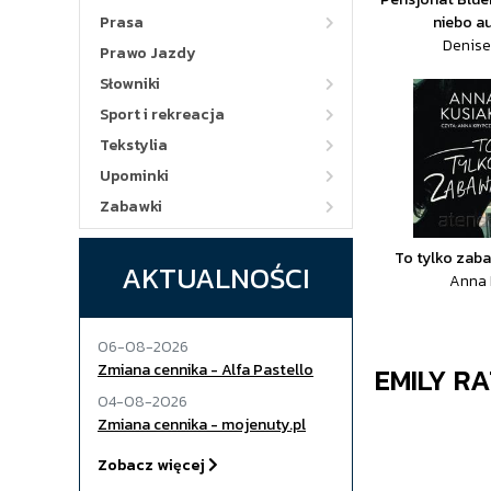
Prasa
niebo a
Denise
Prawo Jazdy
Słowniki
Sport i rekreacja
Tekstylia
Upominki
Zabawki
To tylko zab
AKTUALNOŚCI
Anna 
06-08-2026
Zmiana cennika - Alfa Pastello
EMILY R
04-08-2026
Zmiana cennika - mojenuty.pl
Zobacz więcej