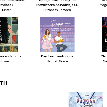
udiobook
Niezniszczalna nadzieja CD
Mag
 Hunter
Elizabeth Camden
awa audiobook
Daydream audiobbok
Zło 
Kusiak
Hannah Grace
Na
ATH