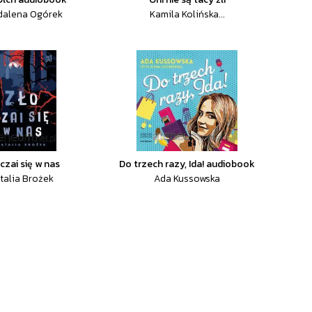
dalena Ogórek
Kamila Kolińska...
czai się w nas
Do trzech razy, Ida! audiobook
talia Brożek
Ada Kussowska