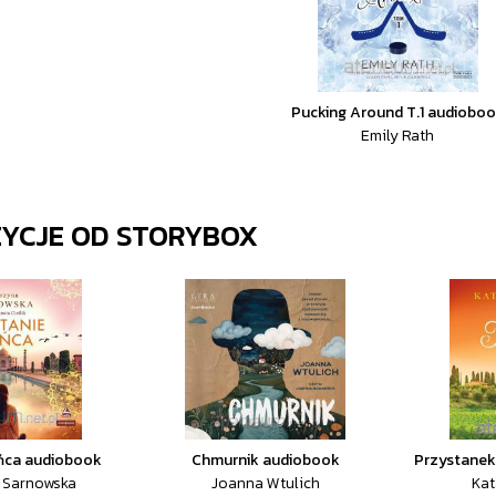
Pucking Around T.1 audiobo
Emily Rath
ZYCJE OD
STORYBOX
ońca audiobook
Chmurnik audiobook
Przystanek
 Sarnowska
Joanna Wtulich
Kat