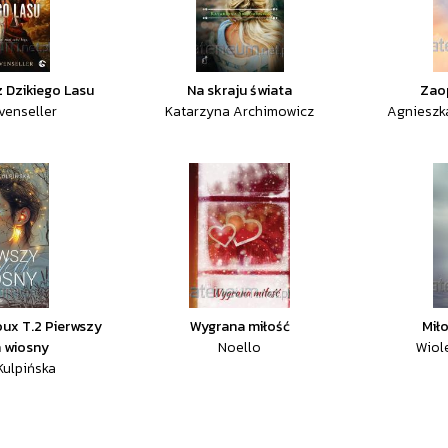
 Dzikiego Lasu
Na skraju świata
Zaop
evenseller
Katarzyna Archimowicz
Agnieszk
ux T.2 Pierwszy
Wygrana miłość
Miło
 wiosny
Noello
Wiol
Kulpińska