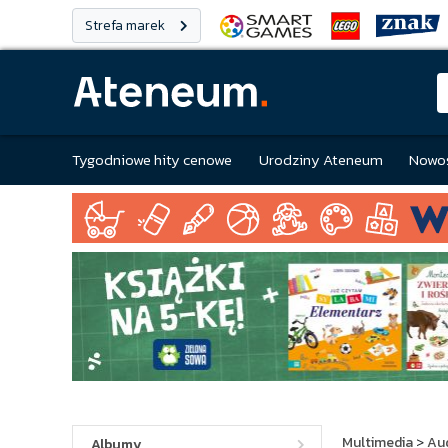
Strefa marek
Tygodniowe hity cenowe
Urodziny Ateneum
Nowoś
Multimedia
>
Au
Albumy