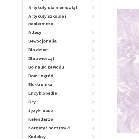
Artykuły dla niemowląt
Artykuły szkolne i
papiernicze
Atlasy
Dewocjonalia
Dla dzieci
Dla zwierząt
Do nauki zawodu
Dom i ogród
Elektronika
Encyklopedie
Gry
Języki obce
Kalendarze
Karnety i pocztówki
Kodeksy