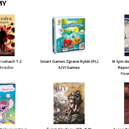
MY
 ruinach T.2
Smart Games Zgrane Rybki (PL)
W tym do
Knedler
IUVI Games
Repor
Pawe