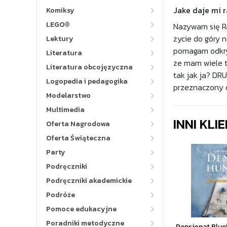
Jake daje mi r
Komiksy
LEGO®
Nazywam się Ra
życie do góry 
Lektury
pomagam odkryć
Literatura
że mam wiele tw
Literatura obcojęzyczna
tak jak ja? 
Logopedia i pedagogika
przeznaczony d
Modelarstwo
Multimedia
INNI KLI
Oferta Nagrodowa
Oferta Świąteczna
Party
Podręczniki
Podręczniki akademickie
Podróże
Pomoce edukacyjne
Poradniki metodyczne
Pensjonat Blueb