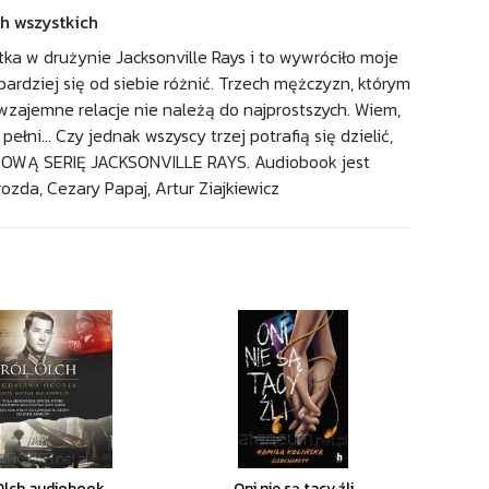
ch wszystkich
tka w drużynie Jacksonville Rays i to wywróciło moje
ardziej się od siebie różnić. Trzech mężczyzn, którym
wzajemne relacje nie należą do najprostszych. Wiem,
ni... Czy jednak wszyscy trzej potrafią się dzielić,
WĄ SERIĘ JACKSONVILLE RAYS. Audiobook jest
zda, Cezary Papaj, Artur Ziajkiewicz
Olch audiobook
Oni nie są tacy źli