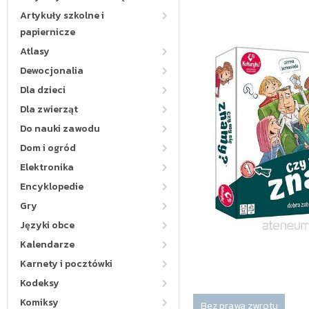
Artykuły szkolne i
papiernicze
Atlasy
Dewocjonalia
Dla dzieci
Dla zwierząt
Do nauki zawodu
Dom i ogród
Elektronika
Encyklopedie
Gry
Języki obce
Kalendarze
Karnety i pocztówki
Kodeksy
Komiksy
Bez prawa zwrotu