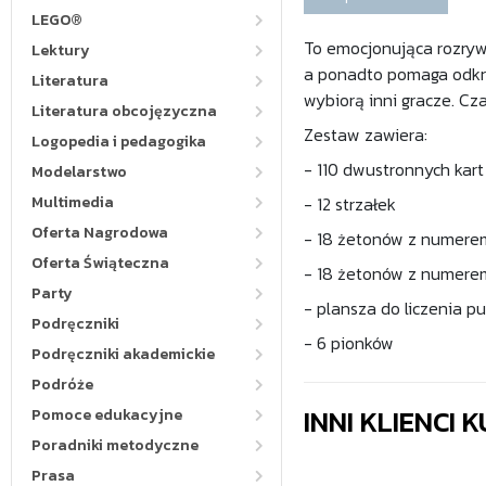
LEGO®
To emocjonująca rozrywk
Lektury
a ponadto pomaga odkry
Literatura
wybiorą inni gracze. Cz
Literatura obcojęzyczna
Zestaw zawiera:
Logopedia i pedagogika
- 110 dwustronnych kart
Modelarstwo
Multimedia
- 12 strzałek
Oferta Nagrodowa
- 18 żetonów z numere
Oferta Świąteczna
- 18 żetonów z numere
Party
- plansza do liczenia p
Podręczniki
- 6 pionków
Podręczniki akademickie
Podróże
INNI KLIENCI
Pomoce edukacyjne
Poradniki metodyczne
Prasa