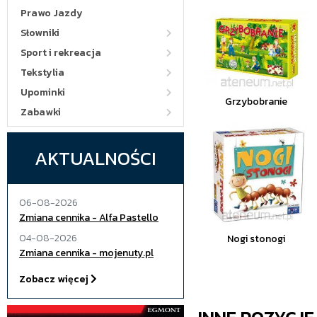
Prawo Jazdy
Słowniki
Sport i rekreacja
Tekstylia
Upominki
Grzybobranie
Zabawki
AKTUALNOŚCI
06-08-2026
Zmiana cennika - Alfa Pastello
04-08-2026
Nogi stonogi
Zmiana cennika - mojenuty.pl
Zobacz więcej