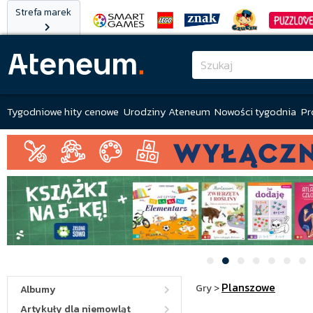
Strefa marek
Tygodniowe hity cenowe
Urodziny Ateneum
Nowości tygodnia
Pr
Planszowe
Gry
>
Albumy
Artykuły dla niemowląt