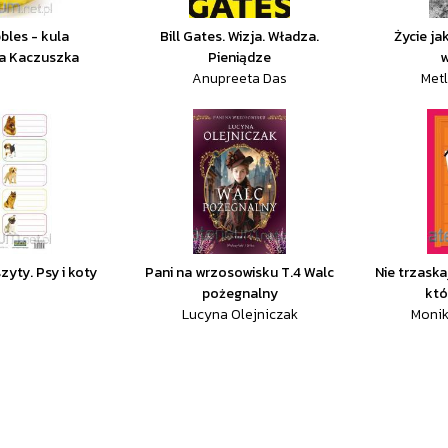
bles - kula
Bill Gates. Wizja. Władza.
Życie ja
a Kaczuszka
Pieniądze
w
Anupreeta Das
Metl
zyty. Psy i koty
Pani na wrzosowisku T.4 Walc
Nie trzask
pożegnalny
któ
Lucyna Olejniczak
Monik