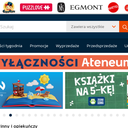
Zawiera wszystkie
ci tygodnia
Promocje
Wyprzedaże
Przedsprzedaże
U
inny i opiekuńczy