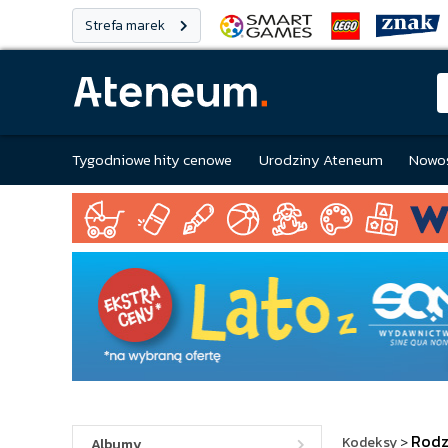
Strefa marek
Tygodniowe hity cenowe
Urodziny Ateneum
Nowoś
Rodz
Kodeksy
>
Albumy