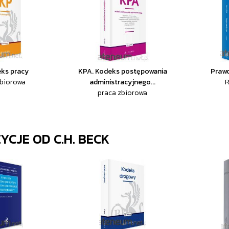
eks pracy
KPA. Kodeks postępowania
Praw
zbiorowa
administracyjnego...
R
praca zbiorowa
ZYCJE OD
C.H. BECK