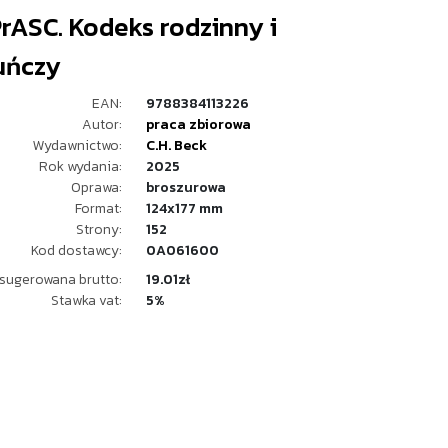
rASC. Kodeks rodzinny i
uńczy
EAN:
9788384113226
Autor:
praca zbiorowa
Wydawnictwo:
C.H. Beck
Rok wydania:
2025
Oprawa:
broszurowa
Format:
124x177 mm
Strony:
152
Kod dostawcy:
0A061600
sugerowana brutto:
19.01zł
Stawka vat:
5%