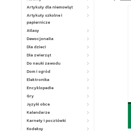
Artykuły dla niemowląt
Artykuły szkolne i
papiernicze
Atlasy
Dewocjonalia
Dla dzieci
Dla zwierząt
Do nauki zawodu
Dom i ogród
Elektronika
Encyklopedie
Gry
Języki obce
Kalendarze
Karnety i pocztówki
Kodeksy