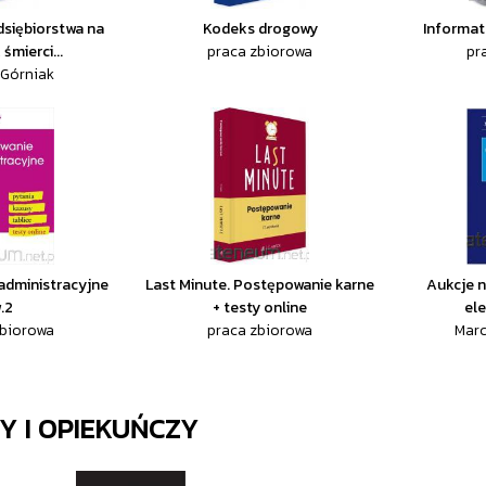
dsiębiorstwa na
Kodeks drogowy
Informat
śmierci...
praca zbiorowa
pr
 Górniak
administracyjne
Last Minute. Postępowanie karne
Aukcje n
.2
+ testy online
ele
zbiorowa
praca zbiorowa
Marc
Y I OPIEKUŃCZY