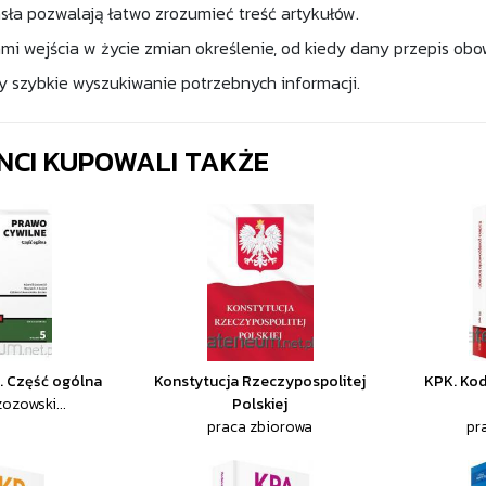
ła pozwalają łatwo zrozumieć treść artykułów.
ami wejścia w życie zmian określenie, od kiedy dany przepis obo
y szybkie wyszukiwanie potrzebnych informacji.
ENCI KUPOWALI TAKŻE
. Część ogólna
Konstytucja Rzeczypospolitej
KPK. Ko
ozowski...
Polskiej
praca zbiorowa
pr