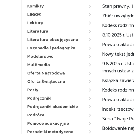
Stan prawny: 1 
Komiksy
LEGO®
Zbiór uwzględn
Lektury
Kodeks rodzinn
Literatura
8.10.2025 r. Us
Literatura obcojęzyczna
Prawo o aktach
Logopedia i pedagogika
Nowy tekst jedn
Modelarstwo
9.8.2025 r. Us
Multimedia
innych ustaw z 
Oferta Nagrodowa
Książka zawier
Oferta Świąteczna
Kodeks rodzinn
Party
Podręczniki
Prawo o aktach
Podręczniki akademickie
Indeks rzeczow
Podróże
Seria "Twoje P
Pomoce edukacyjne
Boldowanie naj
Poradniki metodyczne