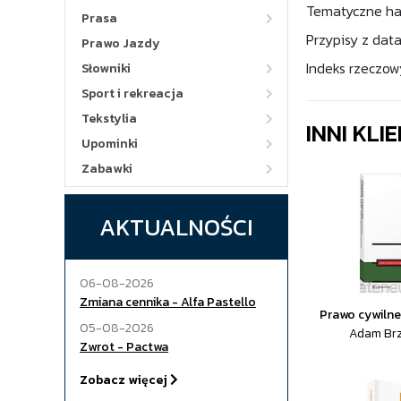
Tematyczne has
Prasa
Przypisy z dat
Prawo Jazdy
Indeks rzeczow
Słowniki
Sport i rekreacja
Tekstylia
INNI KLI
Upominki
Zabawki
AKTUALNOŚCI
06-08-2026
Zmiana cennika - Alfa Pastello
Prawo cywilne
05-08-2026
Adam Brz
Zwrot - Pactwa
Zobacz więcej