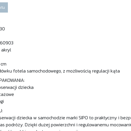
otu
:
M30
760903
 akryl
 cm
łówku fotela samochodowego, z możliwością regulacji kąta
PAKOWANIA:
bserwacji dziecka
tażowe
gi
U:
serwacji dziecka w samochodzie marki SIPO to praktyczny i bez
s podróży. Dzięki dużej powierzchni i regulowanemu mocowaniu 