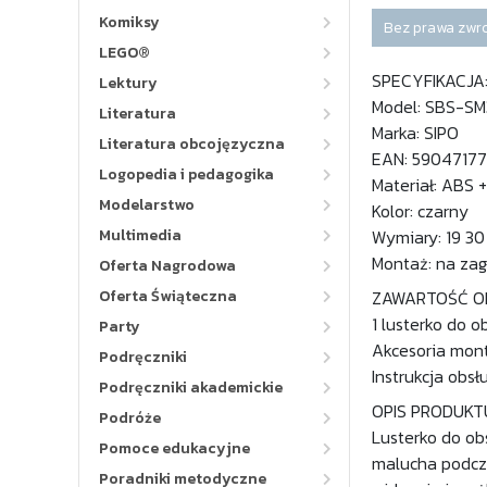
Komiksy
Bez prawa zwr
LEGO®
SPECYFIKACJA
Lektury
Model: SBS-S
Literatura
Marka: SIPO
Literatura obcojęzyczna
EAN: 5904717
Logopedia i pedagogika
Materiał: ABS +
Modelarstwo
Kolor: czarny
Multimedia
Wymiary: 19 30
Montaż: na zag
Oferta Nagrodowa
Oferta Świąteczna
ZAWARTOŚĆ O
1 lusterko do o
Party
Akcesoria mon
Podręczniki
Instrukcja obsłu
Podręczniki akademickie
OPIS PRODUKT
Podróże
Lusterko do ob
Pomoce edukacyjne
malucha podcza
Poradniki metodyczne