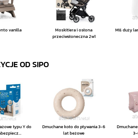
nto vanilla
Moskitiera i osłona
Miś duży la
przeciwsłoneczna 2w1
ZYCJE OD
SIPO
ażowe typu Y do
Dmuchane koło do pływania 3-6
Dmuchane 
bezpiecz...
lat beżowe
3-