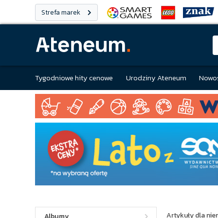
Strefa marek
Tygodniowe hity cenowe
Urodziny Ateneum
Nowoś
Artykuły dla ni
Albumy