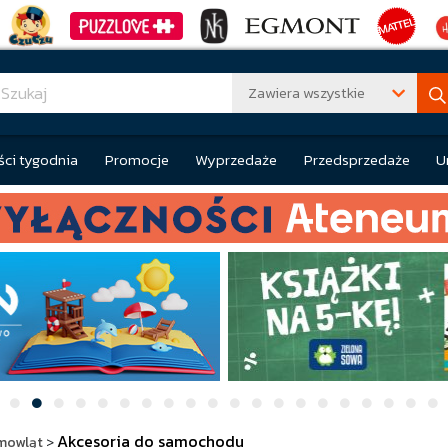
Zawiera wszystkie
ci tygodnia
Promocje
Wyprzedaże
Przedsprzedaże
U
Akcesoria do samochodu
emowląt
>