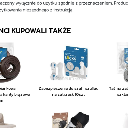
aczony wyłącznie do użytku zgodnie z przeznaczeniem. Produc
żytkowania niezgodnego z instrukcją.
ENCI KUPOWALI TAKŻE
piankowa
Zabezpieczenia do szaf i szuflad
Taśma zab
a kanty brązowa
na zatrzask 10szt
szkla
2m