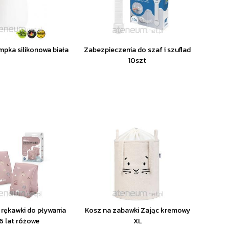
mpka silikonowa biała
Zabezpieczenia do szaf i szuflad
10szt
rękawki do pływania
Kosz na zabawki Zając kremowy
6 lat różowe
XL