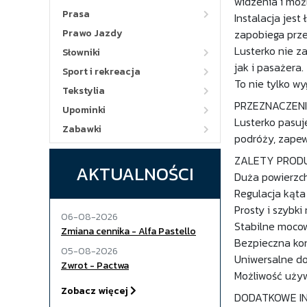
widzenia i moż
Prasa
Instalacja jes
Prawo Jazdy
zapobiega prze
Lusterko nie z
Słowniki
jak i pasażera.
Sport i rekreacja
To nie tylko w
Tekstylia
PRZEZNACZENI
Upominki
Lusterko pasuj
Zabawki
podróży, zapew
ZALETY PROD
AKTUALNOŚCI
Duża powierzch
Regulacja kąta
Prosty i szybk
06-08-2026
Stabilne moco
Zmiana cennika - Alfa Pastello
Bezpieczna kon
05-08-2026
Uniwersalne d
Zwrot - Pactwa
Możliwość używ
Zobacz więcej
DODATKOWE I