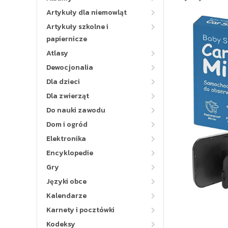
Artykuły dla niemowląt
Artykuły szkolne i
papiernicze
Atlasy
Dewocjonalia
Dla dzieci
Dla zwierząt
Do nauki zawodu
Dom i ogród
Elektronika
Encyklopedie
Gry
Języki obce
Kalendarze
Karnety i pocztówki
Kodeksy