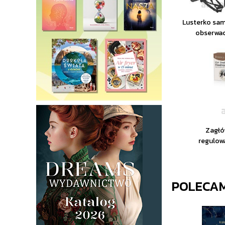
Lusterko sa
obserwac
Zagłó
regulow
POLECA