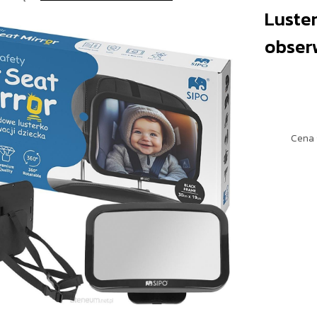
Luste
obser
Cena 