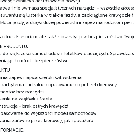
liwość szybkiego dostosowania pozycji.
t łatwa i nie wymaga specjalistycznych narzędzi - wszystkie akc
suwaniu się lusterka w trakcie jazdy, a zaokrąglone krawędzie i
akłóca jazdy, a dzięki dużej powierzchni zapewnia rodzicom pełn
ygodne akcesorium, ale także inwestycja w bezpieczeństwo Twoj
E PRODUKTU:
e do większości samochodów i fotelików dziecięcych. Sprawdza 
niając komfort i bezpieczeństwo.
UKTU:
nia zapewniająca szeroki kąt widzenia
 nachylenia - idealne dopasowanie do potrzeb kierowcy
i montaż bez narzędzi
wanie na zagłówku fotela
strukcja - brak ostrych krawędzi
opasowanie do większości modeli samochodów
ania zarówno przez kierowcę, jak i pasażera
NFORMACJE: