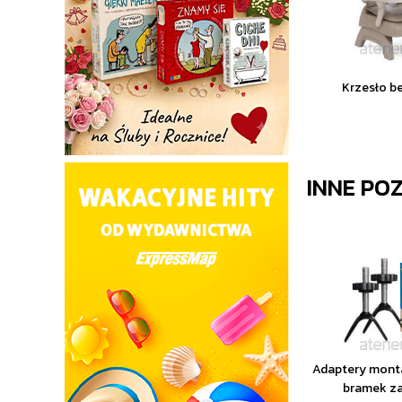
Krzesło be
INNE PO
Adaptery mont
bramek za