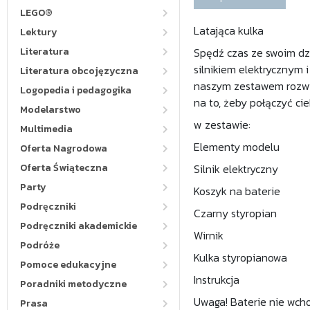
LEGO®
Latająca kulka
Lektury
Literatura
Spędź czas ze swoim dz
silnikiem elektrycznym 
Literatura obcojęzyczna
naszym zestawem rozwij
Logopedia i pedagogika
na to, żeby połączyć ci
Modelarstwo
w zestawie:
Multimedia
Elementy modelu
Oferta Nagrodowa
Oferta Świąteczna
Silnik elektryczny
Party
Koszyk na baterie
Podręczniki
Czarny styropian
Podręczniki akademickie
Wirnik
Podróże
Kulka styropianowa
Pomoce edukacyjne
Instrukcja
Poradniki metodyczne
Uwaga! Baterie nie wch
Prasa