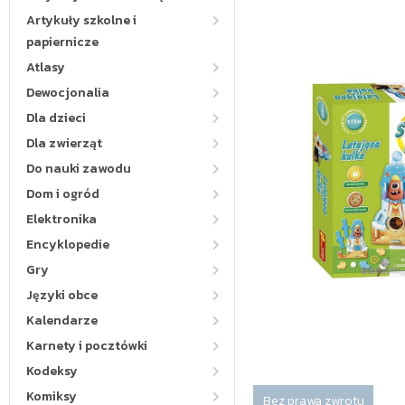
Artykuły szkolne i
papiernicze
Atlasy
Dewocjonalia
Dla dzieci
Dla zwierząt
Do nauki zawodu
Dom i ogród
Elektronika
Encyklopedie
Gry
Języki obce
Kalendarze
Karnety i pocztówki
Kodeksy
Komiksy
Bez prawa zwrotu