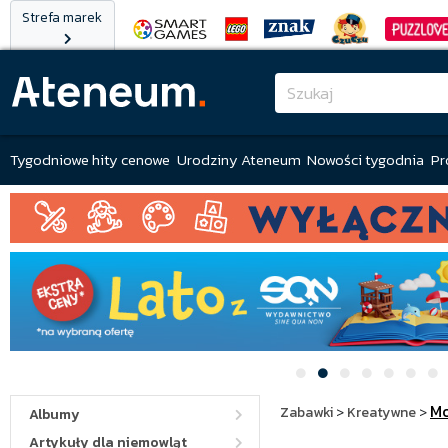
Strefa marek
Tygodniowe hity cenowe
Urodziny Ateneum
Nowości tygodnia
Pr
M
Zabawki
>
Kreatywne
>
Albumy
Artykuły dla niemowląt