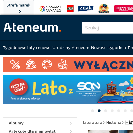
Strefa marek
Tygodniowe hity cenowe
Urodziny Ateneum
Nowości tygodnia
Pr
His
Literatura
>
Historia
>
Albumy
Artykuły dla niemowląt