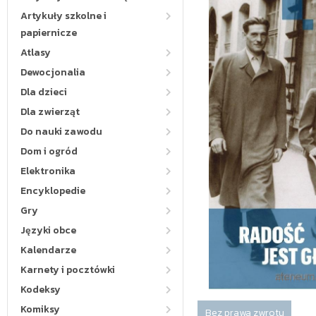
Artykuły szkolne i
papiernicze
Atlasy
Dewocjonalia
Dla dzieci
Dla zwierząt
Do nauki zawodu
Dom i ogród
Elektronika
Encyklopedie
Gry
Języki obce
Kalendarze
Karnety i pocztówki
Kodeksy
Komiksy
Bez prawa zwrotu