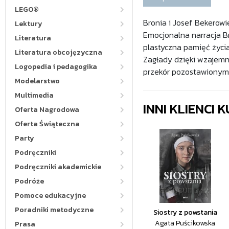
LEGO®
Bronia i Josef Bekerowie
Lektury
Emocjonalna narracja Br
Literatura
plastyczna pamięć życi
Literatura obcojęzyczna
Zagłady dzięki wzajemn
Logopedia i pedagogika
przekór pozostawionym z
Modelarstwo
Multimedia
INNI KLIENCI
Oferta Nagrodowa
Oferta Świąteczna
Party
Podręczniki
Podręczniki akademickie
Podróże
Pomoce edukacyjne
Poradniki metodyczne
Siostry z powstania
Agata Puścikowska
Prasa