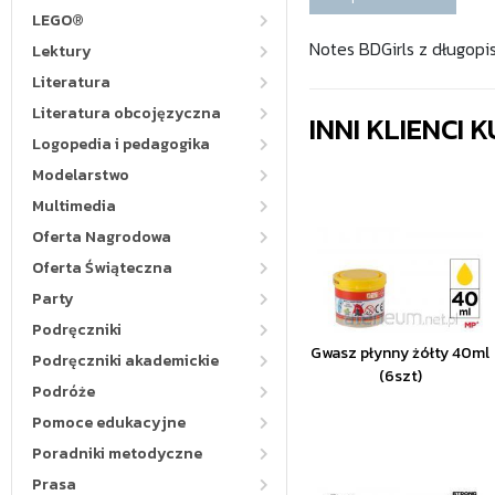
LEGO®
Notes BDGirls z długop
Lektury
Literatura
Literatura obcojęzyczna
INNI KLIENCI
Logopedia i pedagogika
Modelarstwo
Multimedia
Oferta Nagrodowa
Oferta Świąteczna
Party
Podręczniki
Gwasz płynny żółty 40ml
Podręczniki akademickie
(6szt)
Podróże
Pomoce edukacyjne
Poradniki metodyczne
Prasa