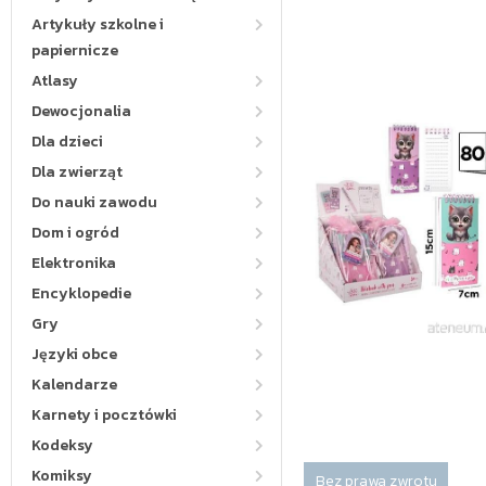
Artykuły szkolne i
papiernicze
Atlasy
Dewocjonalia
Dla dzieci
Dla zwierząt
Do nauki zawodu
Dom i ogród
Elektronika
Encyklopedie
Gry
Języki obce
Kalendarze
Karnety i pocztówki
Kodeksy
Komiksy
Bez prawa zwrotu