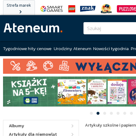
Strefa marek
Tygodniowe hity cenowe
Urodziny Ateneum
Nowości tygodnia
Pr
Artykuły szkolne i papiern
Albumy
Artykuły dla niemowląt