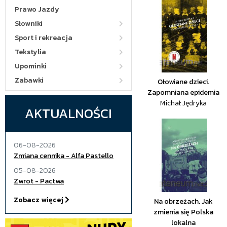
Prawo Jazdy
Słowniki
Sport i rekreacja
Tekstylia
Upominki
Zabawki
Ołowiane dzieci.
Zapomniana epidemia
Michał Jędryka
AKTUALNOŚCI
06-08-2026
Zmiana cennika - Alfa Pastello
05-08-2026
Zwrot - Pactwa
Zobacz więcej
Na obrzeżach. Jak
zmienia się Polska
lokalna