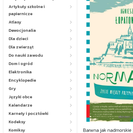
Artykuły szkolne i
papiernicze
Atlasy
Dewocjonalia
Dla dzieci
Dla zwierząt
Do nauki zawodu
Dom i ogród
Elektronika
Encyklopedie
Gry
Języki obce
Kalendarze
Karnety i pocztówki
Kodeksy
Barwna jak nadmorskie p
Komiksy