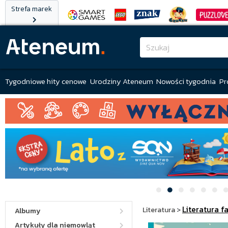
Strefa marek
Tygodniowe hity cenowe
Urodziny Ateneum
Nowości tygodnia
Pr
Literatura f
Literatura
>
Albumy
Artykuły dla niemowląt