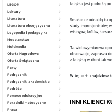
książka jest podrożą po 
LEGO®
Lektury
Literatura
Smakosze odnajdą tu opo
ślady impresjonistów; wi
Literatura obcojęzyczna
wikingów, królów, korsar
Logopedia i pedagogika
Modelarstwo
Multimedia
Ta wielowymiarowa opowi
obserwacje, zaprasza do
Oferta Nagrodowa
z książką w dłoni lub w
Oferta Świąteczna
Party
Podręczniki
W tej serii znajdziesz
Podręczniki akademickie
Podróże
Pomoce edukacyjne
INNI KLIENCI
Poradniki metodyczne
Prasa