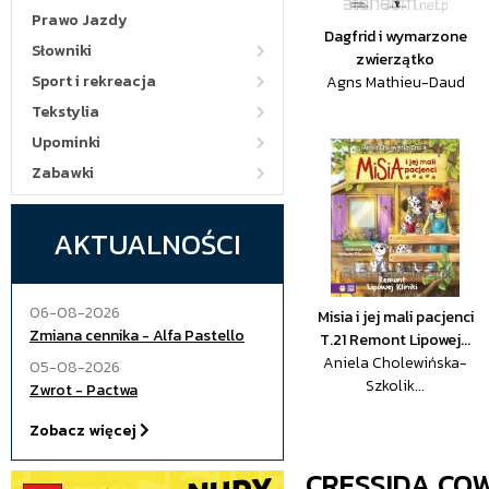
Prawo Jazdy
Dagfrid i wymarzone
Słowniki
zwierzątko
Sport i rekreacja
Agns Mathieu-Daud
Tekstylia
Upominki
Zabawki
AKTUALNOŚCI
06-08-2026
Misia i jej mali pacjenci
Zmiana cennika - Alfa Pastello
T.21 Remont Lipowej...
Aniela Cholewińska-
05-08-2026
Szkolik...
Zwrot - Pactwa
Zobacz więcej
CRESSIDA CO