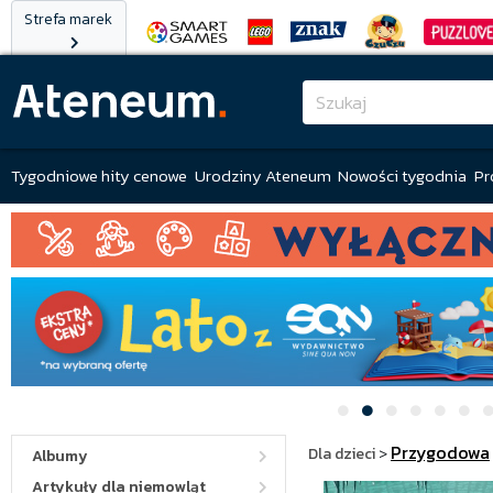
Strefa marek
Tygodniowe hity cenowe
Urodziny Ateneum
Nowości tygodnia
Pr
Przygodowa
Dla dzieci
>
Albumy
Artykuły dla niemowląt