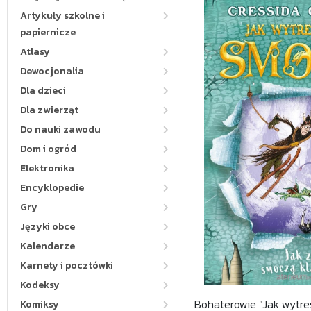
Artykuły szkolne i
papiernicze
Atlasy
Dewocjonalia
Dla dzieci
Dla zwierząt
Do nauki zawodu
Dom i ogród
Elektronika
Encyklopedie
Gry
Języki obce
Kalendarze
Karnety i pocztówki
Kodeksy
Bohaterowie "Jak wytre
Komiksy