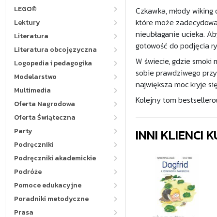
LEGO®
Czkawka, młody wiking o
które może zadecydować 
Lektury
nieubłaganie ucieka. Aby
Literatura
gotowość do podjęcia ry
Literatura obcojęzyczna
W świecie, gdzie smoki
Logopedia i pedagogika
sobie prawdziwego przy
Modelarstwo
największa moc kryje si
Multimedia
Kolejny tom bestsellerow
Oferta Nagrodowa
Oferta Świąteczna
INNI KLIENCI
Party
Podręczniki
Podręczniki akademickie
Podróże
Pomoce edukacyjne
Poradniki metodyczne
Prasa