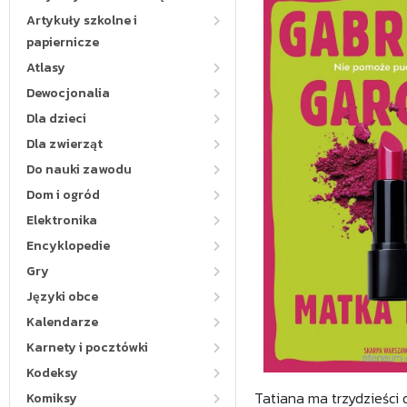
Artykuły szkolne i
papiernicze
Atlasy
Dewocjonalia
Dla dzieci
Dla zwierząt
Do nauki zawodu
Dom i ogród
Elektronika
Encyklopedie
Gry
Języki obce
Kalendarze
Karnety i pocztówki
Kodeksy
Tatiana ma trzydzieści d
Komiksy