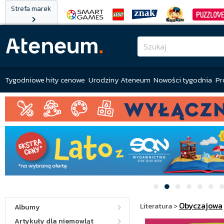
Strefa marek
Tygodniowe hity cenowe
Urodziny Ateneum
Nowości tygodnia
Pr
Obyczajowa
Literatura
>
Albumy
Artykuły dla niemowląt