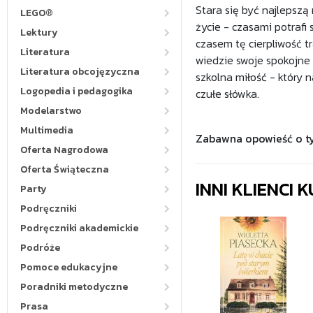
Stara się być najlepszą 
LEGO®
życie - czasami potrafi
Lektury
czasem tę cierpliwość tr
Literatura
wiedzie swoje spokojne ż
Literatura obcojęzyczna
szkolna miłość - który n
Logopedia i pedagogika
czułe słówka.
Modelarstwo
Multimedia
Zabawna opowieść o ty
Oferta Nagrodowa
Oferta Świąteczna
INNI KLIENCI
Party
Podręczniki
Podręczniki akademickie
Podróże
Pomoce edukacyjne
Poradniki metodyczne
Prasa