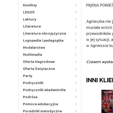
PIĘKNA POWIE
Komiksy
LEGO®
Lektury
Agnieszka nie 
Literatura
musiała wrócić 
przewodników p
Literatura obcojęzyczna
w jej sytuacji
Logopedia i pedagogika
w Agnieszce bu
Modelarstwo
Multimedia
Czasem wystarc
Oferta Nagrodowa
Oferta Świąteczna
Party
INNI KLI
Podręczniki
Podręczniki akademickie
Podróże
Pomoce edukacyjne
Poradniki metodyczne