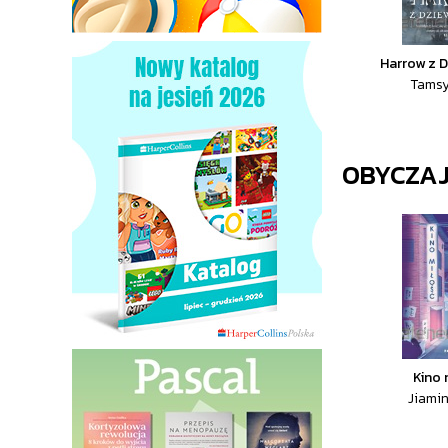
Harrow z 
Tamsy
OBYCZA
Kino 
Jiami