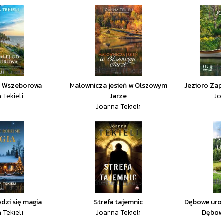
od Wszeborowa
Malownicza jesień w Olszowym
Jezioro Za
 Tekieli
Jarze
Jo
Joanna Tekieli
odzi się magia
Strefa tajemnic
Dębowe uro
 Tekieli
Joanna Tekieli
Dębow