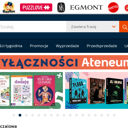
Zawiera frazę
ci tygodnia
Promocje
Wyprzedaże
Przedsprzedaże
U
czajowa