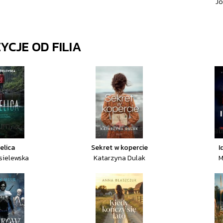
Jo
ZYCJE OD
FILIA
elica
Sekret w kopercie
I
sielewska
Katarzyna Dulak
M