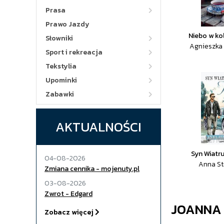
Prasa
Prawo Jazdy
Niebo w ko
Słowniki
Agnieszka
Sport i rekreacja
Tekstylia
Upominki
Zabawki
AKTUALNOŚCI
Syn Wiatru
04-08-2026
Anna St
Zmiana cennika - mojenuty.pl
03-08-2026
Zwrot - Edgard
JOANNA 
Zobacz więcej