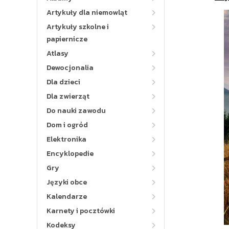
Artykuły dla niemowląt
Artykuły szkolne i
papiernicze
Atlasy
Dewocjonalia
Dla dzieci
Dla zwierząt
Do nauki zawodu
Dom i ogród
Elektronika
Encyklopedie
Gry
Języki obce
Kalendarze
Karnety i pocztówki
Kodeksy