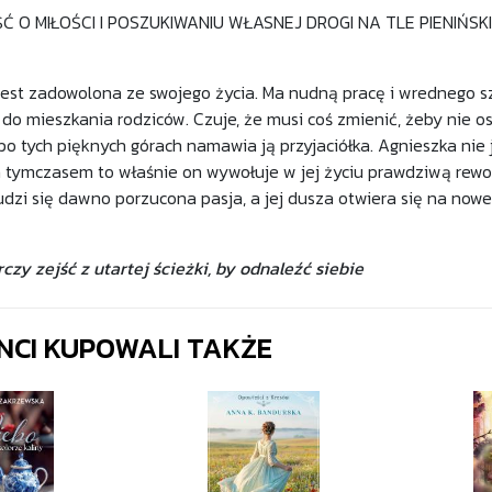
ŚĆ O MIŁOŚCI I POSZUKIWANIU WŁASNEJ DROGI NA TLE PIENIŃ
jest zadowolona ze swojego życia. Ma nudną pracę i wrednego sz
do mieszkania rodziców. Czuje, że musi coś zmienić, żeby nie osz
o tych pięknych górach namawia ją przyjaciółka. Agnieszka nie 
, a tymczasem to właśnie on wywołuje w jej życiu prawdziwą rew
dzi się dawno porzucona pasja, a jej dusza otwiera się na nowe
zy zejść z utartej ścieżki, by odnaleźć siebie
ENCI KUPOWALI TAKŻE