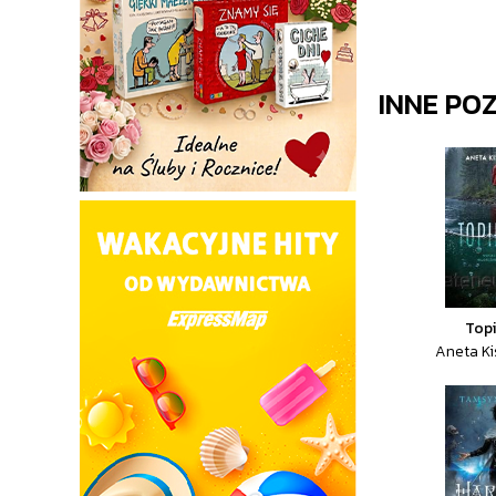
INNE PO
Topi
Aneta Ki