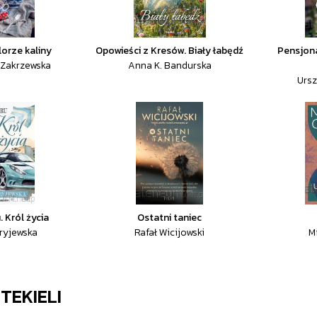
lorze kaliny
Opowieści z Kresów. Biały łabędź
Pensjon
 Zakrzewska
Anna K. Bandurska
Ursz
. Król życia
Ostatni taniec
ryjewska
Rafał Wicijowski
M
TEKIELI