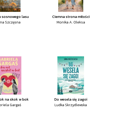
u sosnowego lasu
Ciemna strona miłości
na Szczęsna
Monika A. Oleksa
ok na skok w bok
Do wesela się zagoi
briela Gargaś
Ludka Skrzydlewska