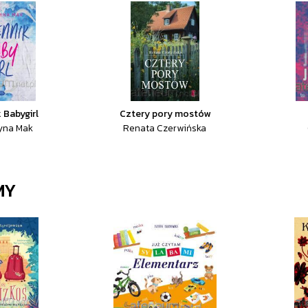
 Babygirl
Cztery pory mostów
yna Mak
Renata Czerwińska
MY