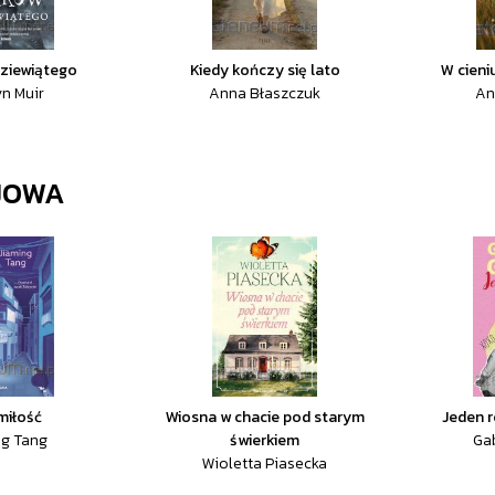
Dziewiątego
Kiedy kończy się lato
W cieni
n Muir
Anna Błaszczuk
An
JOWA
miłość
Wiosna w chacie pod starym
Jeden r
ng Tang
świerkiem
Ga
Wioletta Piasecka