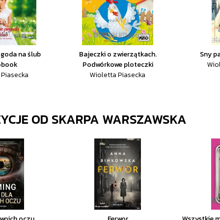
ogoda na ślub
Bajeczki o zwierzątkach.
Sny pa
obook
Podwórkowe ploteczki
Wio
 Piasecka
Wioletta Piasecka
ZYCJE OD
SKARPA WARSZAWSKA
twoich oczu
Ferwor
Wszystkie m