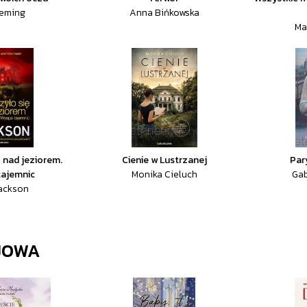
leming
Anna Bińkowska
Ma
 nad jeziorem.
Cienie w Lustrzanej
Par
tajemnic
Monika Cieluch
Gab
Jackson
JOWA