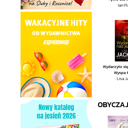
Ian F
Wydarzyło się
Wyspa 
Lisa 
OBYCZA