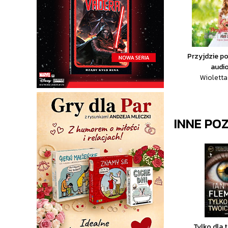
Przyjdzie p
audi
Wioletta
INNE PO
Tylko dla 