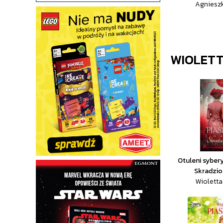
Agnieszk
WIOLETT
Otuleni syber
Skradzio
Wioletta