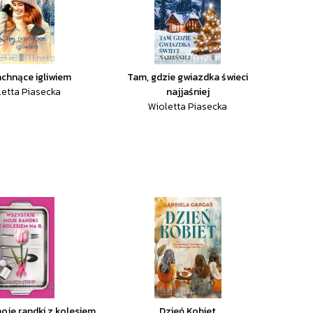
chnące igliwiem
Tam, gdzie gwiazdka świeci
letta Piasecka
najjaśniej
Wioletta Piasecka
oje randki z kolesiem
Dzień Kobiet