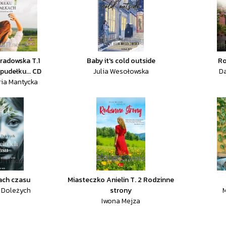
radowska T.1
Baby it's cold outside
Ro
pudełku... CD
Julia Wesołowska
Da
ria Mantycka
ach czasu
Miasteczko Anielin T. 2 Rodzinne
 Doleżych
strony
M
Iwona Mejza