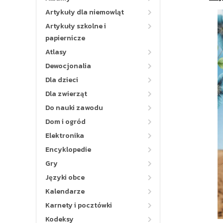
Artykuły dla niemowląt
Artykuły szkolne i
papiernicze
Atlasy
Dewocjonalia
Dla dzieci
Dla zwierząt
Do nauki zawodu
Dom i ogród
Elektronika
Encyklopedie
Gry
Języki obce
Kalendarze
Karnety i pocztówki
Kodeksy