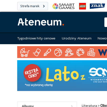
Strefa marek
Tygodniowe hity cenowe
Urodziny Ateneum
Nowoś
Oby
Literatura
>
Albumy