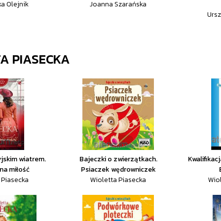
a Olejnik
Joanna Szarańska
Ursz
A PIASECKA
yjskim wiatrem.
Bajeczki o zwierzątkach.
Kwalifikac
na miłość
Psiaczek wędrowniczek
 Piasecka
Wioletta Piasecka
Wio