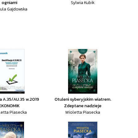
ogniami
Sylwia Kubik
ula Gajdowska
ja A.35/AU.35 w.2019
Otuleni syberyjskim wiatrem.
EKONOMIK
Zdeptane nadzieje
letta Piasecka
Wioletta Piasecka