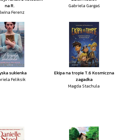
na R.
Gabriela Gargaś
lwina Ferenz
yska sukienka
Ekipa na tropie T.6 Kosmiczna
riela Feliksik
zagadka
Magda Stachula