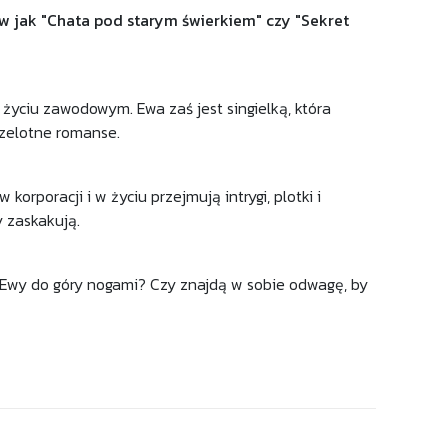
ów jak "Chata pod starym świerkiem" czy "Sekret
życiu zawodowym. Ewa zaś jest singielką, która
rzelotne romanse.
orporacji i w życiu przejmują intrygi, plotki i
y zaskakują.
i Ewy do góry nogami? Czy znajdą w sobie odwagę, by