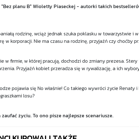
Bez planu B" Wioletty Piaseckej - autorki takich bestseller
niałą rodzinę, wciąż jednak szuka poklasku w towarzystwie i w 
erę w korporacji. Nie ma czasu na rodzinę, przyjaźń czy choćby p
 w firmie, w której pracują, dochodzi do zmiany prezesa. Stery w k
żenia. Przyjaźń kobiet przeradza się w rywalizację, a ich wybor
rodze pojawia się No właśnie! Co takiego wywróci życie Renaty 
igraszkami losu?
zaufać życiu. To ono pisze najlepsze scenariusze.
ENCI KUPOWALI TAKŻE