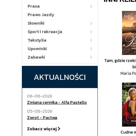
Prasa
Prawo Jazdy
Słowniki
Sport i rekreacja
Tekstylia
Upominki
Zabawki
Tam, gdzie rzek
b
Maria P
AKTUALNOŚCI
06-08-2026
Zmiana cennika - Alfa Pastello
05-08-2026
Zwrot - Pactwa
Zobacz więcej
Cudne 