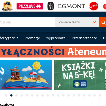
Zawiera frazę
ci tygodnia
Promocje
Wyprzedaże
Przedsprzedaże
U
czajowa