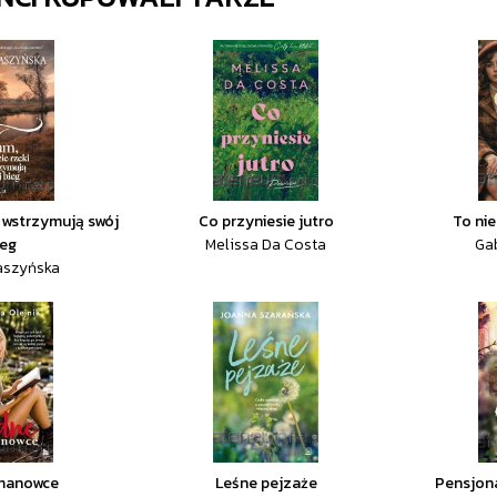
i wstrzymują swój
Co przyniesie jutro
To ni
ieg
Melissa Da Costa
Ga
aszyńska
manowce
Leśne pejzaże
Pensjon