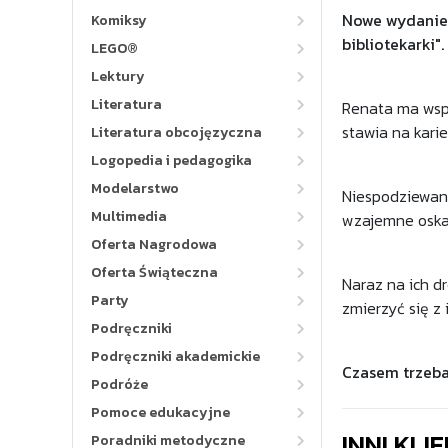
Nowe wydanie "
Komiksy
bibliotekarki".
LEGO®
Lektury
Literatura
Renata ma wspa
stawia na kari
Literatura obcojęzyczna
Logopedia i pedagogika
Modelarstwo
Niespodziewanie
Multimedia
wzajemne oskar
Oferta Nagrodowa
Oferta Świąteczna
Naraz na ich d
Party
zmierzyć się z 
Podręczniki
Podręczniki akademickie
Czasem trzeba 
Podróże
Pomoce edukacyjne
INNI KLI
Poradniki metodyczne