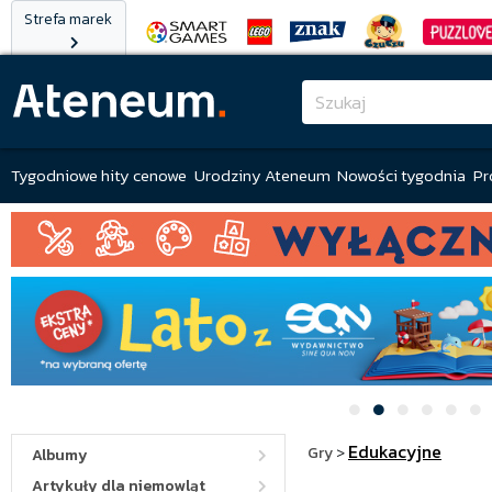
Strefa marek
Tygodniowe hity cenowe
Urodziny Ateneum
Nowości tygodnia
Pr
Edukacyjne
Gry
>
Albumy
Artykuły dla niemowląt