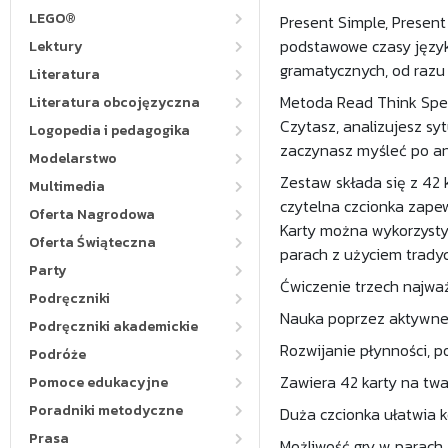
LEGO®
Present Simple, Presen
podstawowe czasy języka
Lektury
gramatycznych, od razu 
Literatura
Metoda Read Think Spea
Literatura obcojęzyczna
Czytasz, analizujesz sy
Logopedia i pedagogika
zaczynasz myśleć po an
Modelarstwo
Zestaw składa się z 42
Multimedia
czytelna czcionka zape
Oferta Nagrodowa
Karty można wykorzysty
Oferta Świąteczna
parach z użyciem tradyc
Party
Ćwiczenie trzech najważ
Podręczniki
Nauka poprzez aktywne 
Podręczniki akademickie
Rozwijanie płynności, p
Podróże
Zawiera 42 karty na tw
Pomoce edukacyjne
Poradniki metodyczne
Duża czcionka ułatwia k
Prasa
Możliwość gry w parach 