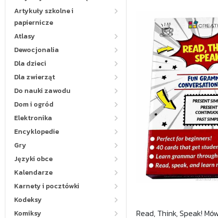
Artykuły szkolne i
papiernicze
Atlasy
Dewocjonalia
Dla dzieci
Dla zwierząt
Do nauki zawodu
Dom i ogród
Elektronika
Encyklopedie
Gry
Języki obce
Kalendarze
Karnety i pocztówki
Kodeksy
Read, Think, Speak! Mów
Komiksy