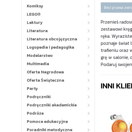
Komiksy
Bez prawa zwr
LEGO®
Przenieś rados
Lektury
zestawowi kręgl
Literatura
ręka. Wyrazist
Literatura obcojęzyczna
poznaje świat 
Logopedia i pedagogika
trafieniu oraz
Modelarstwo
grę w salonie,
Multimedia
Podaruj swojem
Oferta Nagrodowa
Oferta Świąteczna
INNI KLI
Party
Podręczniki
Podręczniki akademickie
Podróże
Pomoce edukacyjne
Poradniki metodyczne