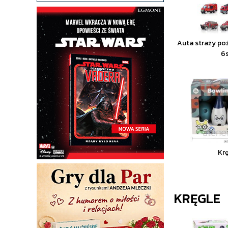
Auta straży po
6
Kr
KRĘGLE