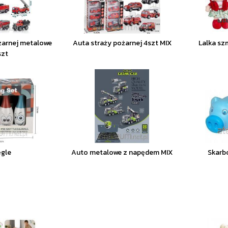
żarnej metalowe
Auta straży pożarnej 4szt MIX
Lalka sz
szt
ęgle
Auto metalowe z napędem MIX
Skarb