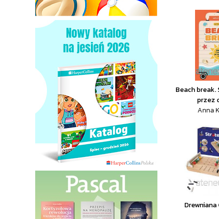
Beach break. 
przez 
Anna 
Drewniana 