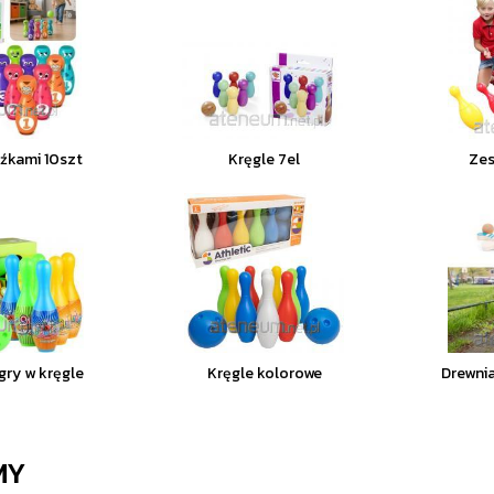
uźkami 10szt
Kręgle 7el
Zes
gry w kręgle
Kręgle kolorowe
Drewnia
MY