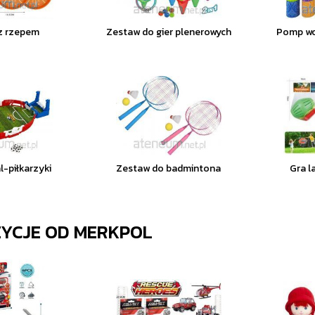
z rzepem
Zestaw do gier plenerowych
Pomp wo
l-piłkarzyki
Zestaw do badmintona
Gra l
ZYCJE OD
MERKPOL