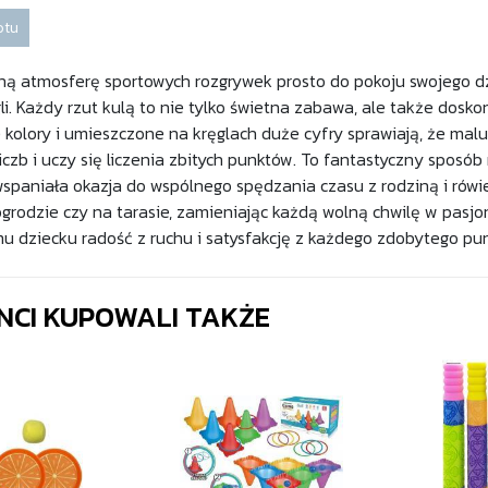
otu
ną atmosferę sportowych rozgrywek prosto do pokoju swojego 
i. Każdy rzut kulą to nie tylko świetna zabawa, ale także doskona
e kolory i umieszczone na kręglach duże cyfry sprawiają, że m
liczb i uczy się liczenia zbitych punktów. To fantastyczny spo
 wspaniała okazja do wspólnego spędzania czasu z rodziną i rów
 ogrodzie czy na tarasie, zamieniając każdą wolną chwilę w pasj
u dziecku radość z ruchu i satysfakcję z każdego zdobytego pun
ENCI KUPOWALI TAKŻE