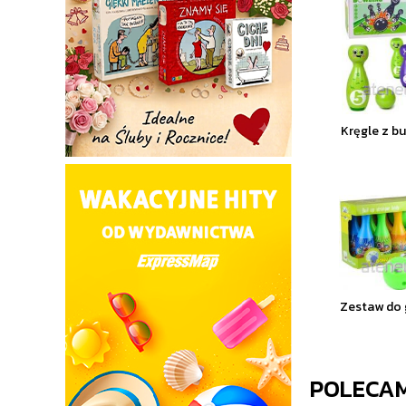
Kręgle z b
Zestaw do 
POLECA