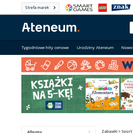
Strefa marek
Tygodniowe hity cenowe
Urodziny Ateneum
Nowoś
Zabawki
>
Sport 
Albumy