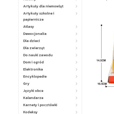
Artykuły dla niemowląt
Artykuły szkolne i
papiernicze
Atlasy
Dewocjonalia
Dla dzieci
Dla zwierząt
Do nauki zawodu
Dom i ogród
Elektronika
Encyklopedie
Gry
Języki obce
Kalendarze
Karnety i pocztówki
Kodeksy