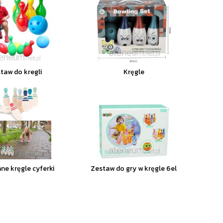
taw do kregli
Kręgle
ne kręgle cyferki
Zestaw do gry w kręgle 6el