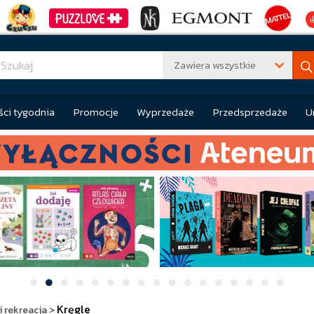
Zawiera wszystkie
ci tygodnia
Promocje
Wyprzedaże
Przedsprzedaże
U
Kręgle
i rekreacja
>