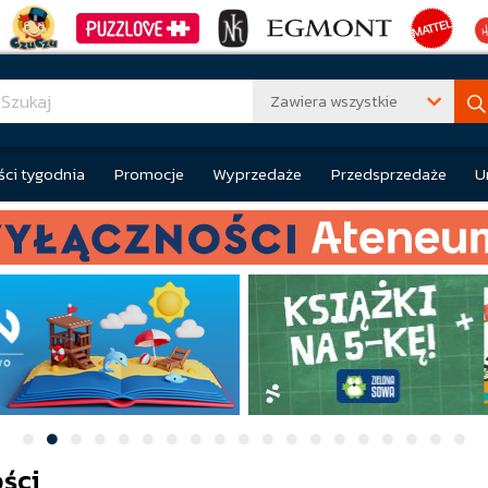
Zawiera wszystkie
ci tygodnia
Promocje
Wyprzedaże
Przedsprzedaże
U
ści