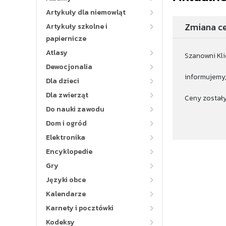
Artykuły dla niemowląt
Zmiana ce
Artykuły szkolne i
papiernicze
Atlasy
Szanowni Kli
Dewocjonalia
informujemy,
Dla dzieci
Dla zwierząt
Ceny zostały
Do nauki zawodu
Dom i ogród
Elektronika
Encyklopedie
Gry
Języki obce
Kalendarze
Karnety i pocztówki
Kodeksy