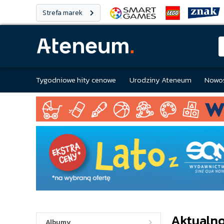
Strefa marek
Tygodniowe hity cenowe
Urodziny Ateneum
Nowoś
Aktualno
Albumy