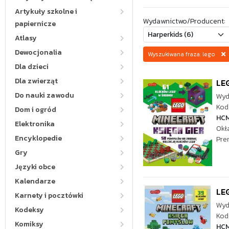
Artykuły szkolne i
Wydawnictwo/Producent:
papiernicze
Atlasy
Dewocjonalia
Wyszukiwana fraza: lego
Dla dzieci
Dla zwierząt
LEG
Do nauki zawodu
Wyd
Kod 
Dom i ogród
HC
Elektronika
Okł
Encyklopedie
Pre
Gry
Języki obce
Kalendarze
LEG
Karnety i pocztówki
Wyd
Kodeksy
Kod 
Komiksy
HC