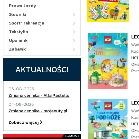
Prawo Jazdy
Słowniki
Sport i rekreacja
Tekstylia
LE
Upominki
Wyd
Zabawki
Kod 
HC
Okł
AKTUALNOŚCI
Pre
06-08-2026
Zmiana cennika - Alfa Pastello
LE
04-08-2026
Zmiana cennika - mojenuty.pl
Wyd
Kod 
Zobacz więcej
HCL
Okł
Pre