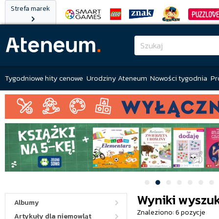
Strefa marek
Tygodniowe hity cenowe
Urodziny Ateneum
Nowości tygodnia
Pr
Wyniki wyszuk
Albumy
Znaleziono: 6 pozycje
Artykuły dla niemowląt