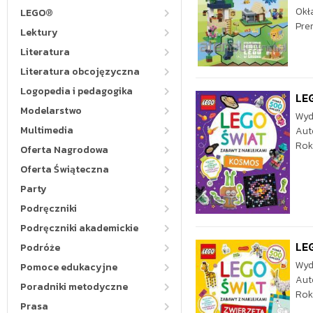
Okł
LEGO®
Pre
Lektury
Literatura
Literatura obcojęzyczna
Logopedia i pedagogika
LEG
Modelarstwo
Wyd
Multimedia
Aut
Rok
Oferta Nagrodowa
Oferta Świąteczna
Party
Podręczniki
Podręczniki akademickie
LEG
Podróże
Wyd
Pomoce edukacyjne
Aut
Poradniki metodyczne
Rok
Prasa