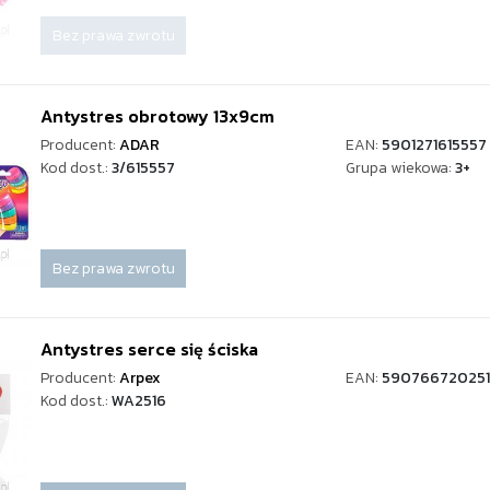
Bez prawa zwrotu
Antystres obrotowy 13x9cm
Producent:
ADAR
EAN:
5901271615557
Kod dost.:
3/615557
Grupa wiekowa:
3+
Bez prawa zwrotu
Antystres serce się ściska
Producent:
Arpex
EAN:
59076672025
Kod dost.:
WA2516