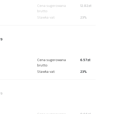
Cena sugerowana
12.82zł
brutto:
Stawka vat:
23%
79
Cena sugerowana
6.57zł
brutto:
Stawka vat:
23%
09