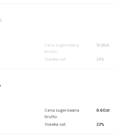
0
Cena sugerowana
13.38zł
brutto:
Stawka vat:
23%
6
Cena sugerowana
8.60zł
brutto:
Stawka vat:
23%