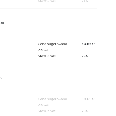
Stawka vat:
23%
98
Cena sugerowana
50.65zł
brutto:
Stawka vat:
23%
5
Cena sugerowana
50.65zł
brutto:
Stawka vat:
23%