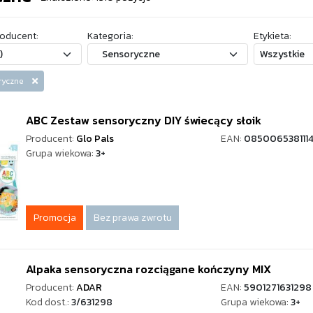
oducent:
Kategoria:
Etykieta:
soryczne
ABC Zestaw sensoryczny DIY świecący słoik
Producent:
Glo Pals
EAN:
085006538111
Grupa wiekowa:
3+
Promocja
Bez prawa zwrotu
Alpaka sensoryczna rozciągane kończyny MIX
Producent:
ADAR
EAN:
5901271631298
Kod dost.:
3/631298
Grupa wiekowa:
3+