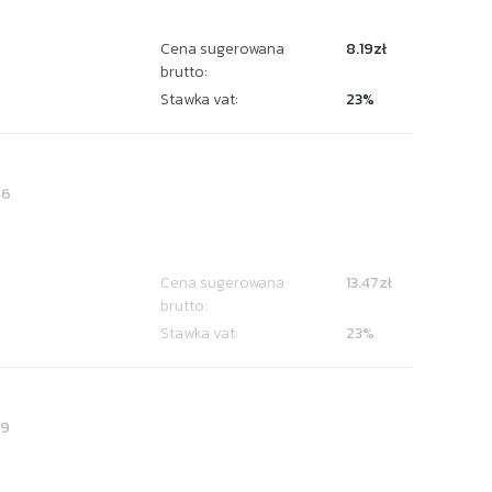
Cena sugerowana
8.19zł
brutto:
Stawka vat:
23%
46
Cena sugerowana
13.47zł
brutto:
Stawka vat:
23%
39