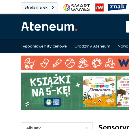
Strefa marek
Tygodniowe hity cenowe
Urodziny Ateneum
Nowoś
Sensory
Albumy