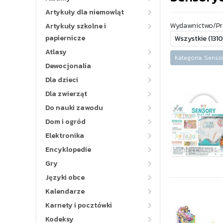
Artykuły dla niemowląt
Wydawnictwo/Pr
Artykuły szkolne i
papiernicze
Atlasy
Kategoria: Sen
Dewocjonalia
Dla dzieci
Dla zwierząt
Do nauki zawodu
Dom i ogród
Elektronika
Encyklopedie
Gry
Języki obce
Kalendarze
Karnety i pocztówki
Kodeksy