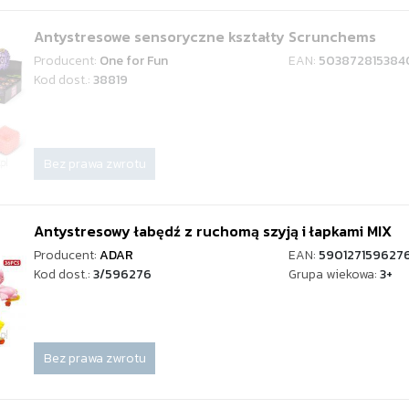
Antystresowe sensoryczne kształty Scrunchems
Producent:
One for Fun
EAN:
503872815384
Kod dost.:
38819
Bez prawa zwrotu
Antystresowy łabędź z ruchomą szyją i łapkami MIX
Producent:
ADAR
EAN:
590127159627
Kod dost.:
3/596276
Grupa wiekowa:
3+
Bez prawa zwrotu