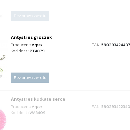
Bez prawa zwrotu
Antystres groszek
Producent:
Arpex
EAN:
59029342448
Kod dost.:
PT4879
Bez prawa zwrotu
Antystres kudłate serce
Producent:
Arpex
EAN:
59029342234
Kod dost.:
WA3409