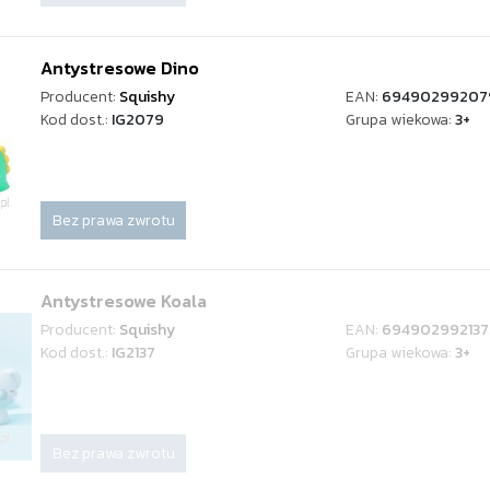
Antystresowe Dino
Producent:
Squishy
EAN:
69490299207
Kod dost.:
IG2079
Grupa wiekowa:
3+
Bez prawa zwrotu
Antystresowe Koala
Producent:
Squishy
EAN:
694902992137
Kod dost.:
IG2137
Grupa wiekowa:
3+
Bez prawa zwrotu