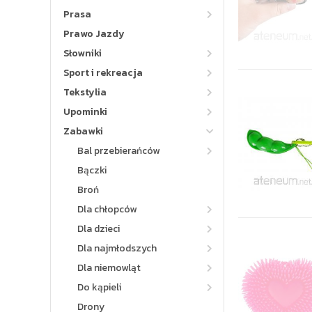
Prasa
Prawo Jazdy
Słowniki
Sport i rekreacja
Tekstylia
Upominki
Zabawki
Bal przebierańców
Bączki
Broń
Dla chłopców
Dla dzieci
Dla najmłodszych
Dla niemowląt
Do kąpieli
Drony