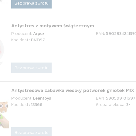
Bez prawa zwrotu
Antystres z motywem świątecznym
Producent:
Arpex
EAN:
590293424139
Kod dost.:
BN1397
Bez prawa zwrotu
Antystresowa zabawka wesoły potworek gniotek MIX
Producent:
Leantoys
EAN:
590599101697
Kod dost.:
18366
Grupa wiekowa:
3+
Bez prawa zwrotu