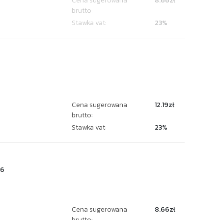
Cena sugerowana
8.66zł
brutto:
Stawka vat:
23%
Cena sugerowana
12.19zł
brutto:
Stawka vat:
23%
16
Cena sugerowana
8.66zł
brutto: