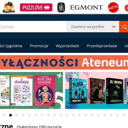
Zawiera wszystkie
ci tygodnia
Promocje
Wyprzedaże
Przedsprzedaże
U
czne
Znaleziono: 1310 pozycje