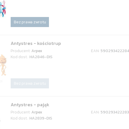
Bez prawa zwrotu
Antystres - kościotrup
Producent:
Arpex
EAN:
59029342228
Kod dost.:
HA2846-DIS
Bez prawa zwrotu
Antystres - pająk
Producent:
Arpex
EAN:
59029342228
Kod dost.:
HA2839-DIS