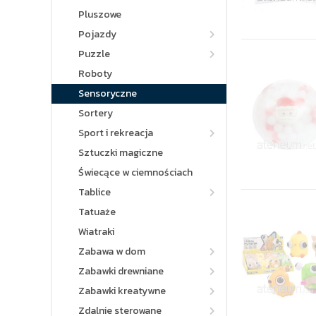
Pluszowe
Pojazdy
Puzzle
Roboty
Sensoryczne
Sortery
Sport i rekreacja
Sztuczki magiczne
Świecące w ciemnościach
Tablice
Tatuaże
Wiatraki
Zabawa w dom
Zabawki drewniane
Zabawki kreatywne
Zdalnie sterowane