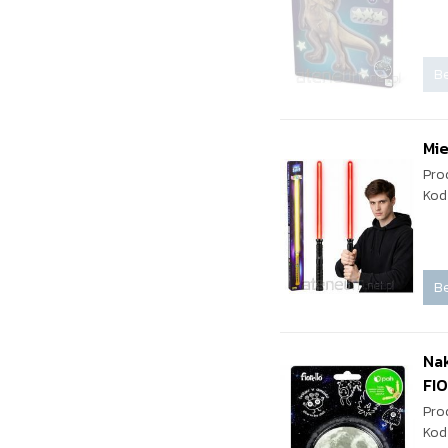
Be
Mie
Pro
Kod
Be
Nak
FI
Pro
Kod