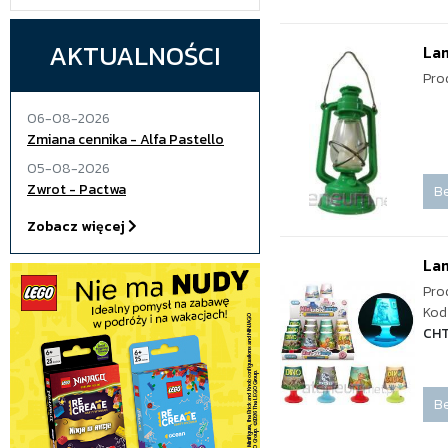
AKTUALNOŚCI
Lam
Pro
06-08-2026
Zmiana cennika - Alfa Pastello
05-08-2026
Zwrot - Pactwa
Be
Zobacz więcej
La
Pro
Kod
CH
Be