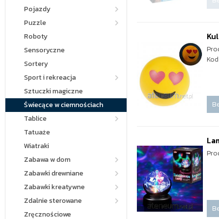
Be
Pojazdy
Puzzle
Kul
Roboty
Pro
Sensoryczne
Kod
Sortery
Sport i rekreacja
Sztuczki magiczne
Be
Świecące w ciemnościach
Tablice
Tatuaże
Lam
Wiatraki
Pro
Zabawa w dom
Zabawki drewniane
Zabawki kreatywne
Zdalnie sterowane
Be
Zręcznościowe