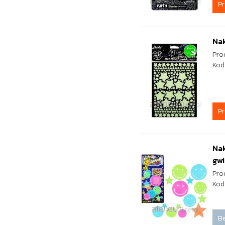
P
Nak
Pro
Kod
P
Nak
gwi
Pro
Kod
Be