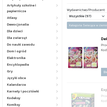
Artykuły szkolne i
Wydawnictwo/Producent:
papiernicze
Atlasy
Dewocjonalia
Kategoria: Świecące w cie
Dla dzieci
Dla zwierząt
Dek
Do nauki zawodu
Pro
Kod
Dom i ogród
Elektronika
Encyklopedie
Gry
Be
Języki obce
Kalendarze
Ex
Karnety i pocztówki
Pro
Kodeksy
Kod
Komiksy