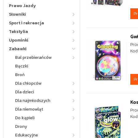
Prawo Jazdy
P
Słowniki
Sport i rekreacja
Tekstylia
Gwi
Upominki
Pro
Zabawki
Kod
Bal przebierańców
Bączki
Broń
P
Dla chłopców
Dla dzieci
Dla najmłodszych
Ko
Dla niemowląt
Pro
Kod
Do kąpieli
Drony
Edukacyjne