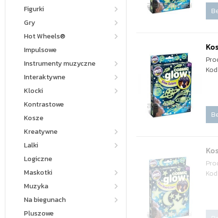
Figurki
Be
Gry
Hot Wheels®
Kos
Impulsowe
Pro
Instrumenty muzyczne
Kod
Interaktywne
Klocki
Kontrastowe
Be
Kosze
Kreatywne
Lalki
Kos
Logiczne
Pro
Maskotki
Kod
Muzyka
Na biegunach
Pluszowe