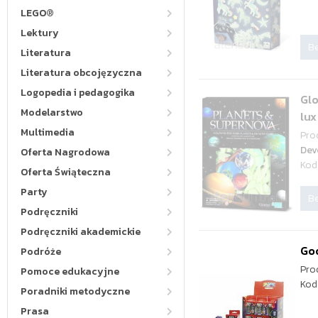
LEGO®
Lektury
Be
Literatura
Literatura obcojęzyczna
Logopedia i pedagogika
Glo
Modelarstwo
lux
Multimedia
Pro
Dev
Oferta Nagrodowa
Kod
Oferta Świąteczna
Party
Be
Podręczniki
Podręczniki akademickie
Goo
Podróże
Pro
Pomoce edukacyjne
Kod
Poradniki metodyczne
Prasa