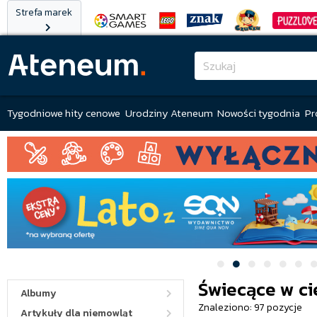
Strefa marek
Tygodniowe hity cenowe
Urodziny Ateneum
Nowości tygodnia
Pr
Świecące w c
Albumy
Znaleziono: 97 pozycje
Artykuły dla niemowląt