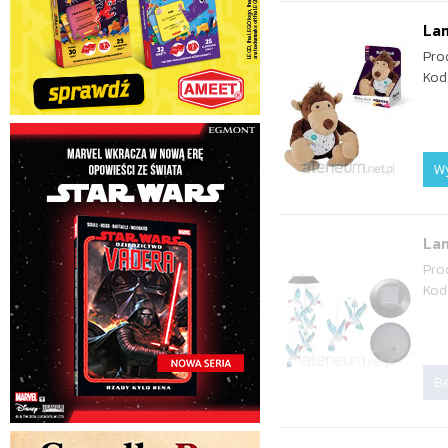
La
Pro
Kod
W
Lam
Pro
Kod
Be