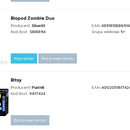
Biopod Zombie Duo
Producent:
Silverlit
EAN:
4891813886914
Kod dost.:
SI88694
Grupa wiekowa:
5+
Wyprzedaż
Bez prawa zwrotu
Bitsy
Producent:
Piatnik
EAN:
400205161742
Kod dost.:
K617424
Bez prawa zwrotu