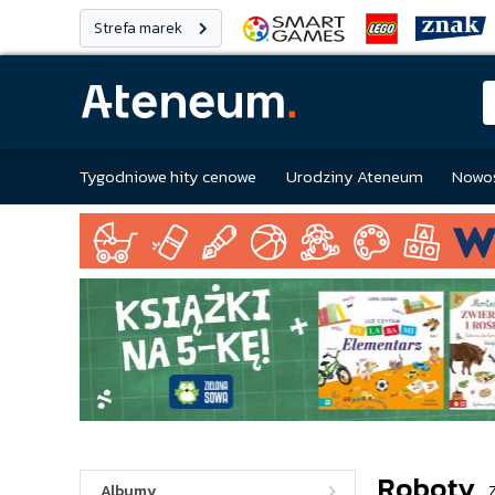
Strefa marek
Tygodniowe hity cenowe
Urodziny Ateneum
Nowoś
Roboty
Albumy