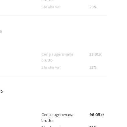
Stawka vat:
23%
6
Cena sugerowana
32.91zł
brutto:
Stawka vat:
23%
72
Cena sugerowana
96.05zł
brutto: