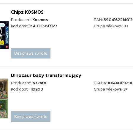
Chipz KOSMOS
Producent:
Kosmos
EAN:
5904162214013
Kod dost.:
K4013 K617127
Grupa wiekowa:
8+
Bez prawa zwrotu
Dinozaur baby transformujący
Producent:
Askato
EAN:
690144011929
Kod dost.:
119298
Grupa wiekowa:
3+
Bez prawa zwrotu