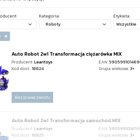
oducent:
Kategoria:
Etykieta:
oty
Auto Robot 2w1 Transformacja ciężarówka MIX
Producent:
Leantoys
EAN:
590599101469
Kod dost.:
18824
Grupa wiekowa:
3+
Bez prawa zwrotu
Auto Robot 2w1 Transformacja samochód MIX
Producent:
Leantoys
EAN:
590599101470
Kod dost.:
18825
Grupa wiekowa:
3+