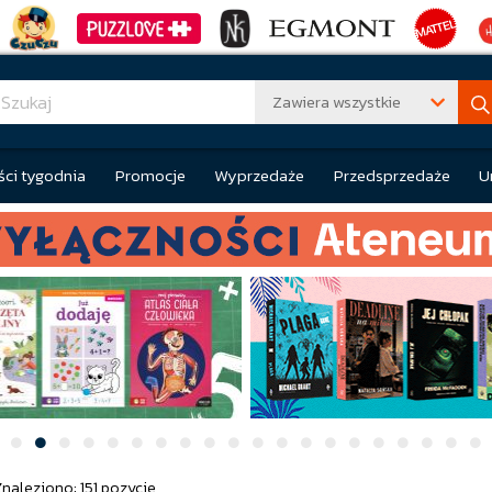
Zawiera wszystkie
ci tygodnia
Promocje
Wyprzedaże
Przedsprzedaże
U
Znaleziono: 151 pozycje