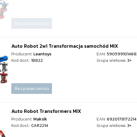
Bez prawa zwrotu
Auto Robot 2w1 Transformacja samochód MIX
Producent:
Leantoys
EAN:
590599101468
Kod dost.:
18822
Grupa wiekowa:
3+
Bez prawa zwrotu
Auto Robot Transformers MIX
Producent:
Maksik
EAN:
6920178172214
Kod dost.:
CAR2214
Grupa wiekowa:
3+