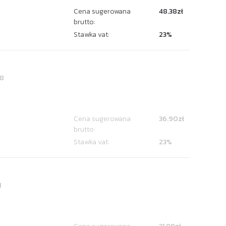
Cena sugerowana
48.38zł
brutto:
Stawka vat:
23%
8
Cena sugerowana
36.90zł
brutto:
Stawka vat:
23%
1