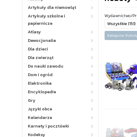
Artykuły dla niemowląt
Wydawnictwo/Pr
Artykuły szkolne i
papiernicze
Atlasy
Kategoria: Rob
Dewocjonalia
Dla dzieci
Dla zwierząt
Do nauki zawodu
Dom i ogród
Elektronika
Encyklopedie
Gry
Języki obce
Kalendarze
Karnety i pocztówki
Kodeksy