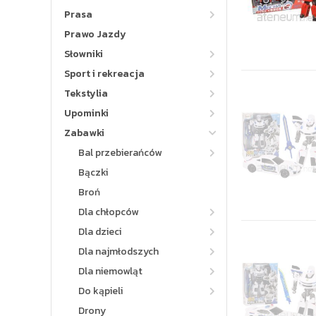
Prasa
Prawo Jazdy
Słowniki
Sport i rekreacja
Tekstylia
Upominki
Zabawki
Bal przebierańców
Bączki
Broń
Dla chłopców
Dla dzieci
Dla najmłodszych
Dla niemowląt
Do kąpieli
Drony