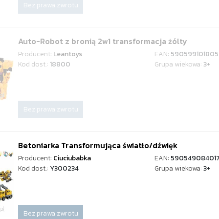
Bez prawa zwrotu
Auto-Robot z bronią 2w1 transformacja żólty
Producent:
Leantoys
EAN:
590599101805
Kod dost.:
18800
Grupa wiekowa:
3+
Bez prawa zwrotu
Betoniarka Transformująca światło/dźwięk
Producent:
Ciuciubabka
EAN:
59054908401
Kod dost.:
Y300234
Grupa wiekowa:
3+
Bez prawa zwrotu