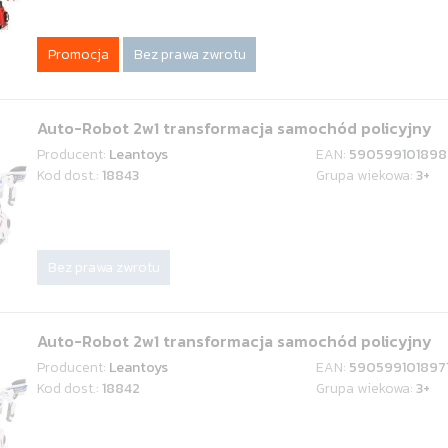
Promocja
Bez prawa zwrotu
Auto-Robot 2w1 transformacja samochód policyjny
Producent:
Leantoys
EAN:
590599101898
Kod dost.:
18843
Grupa wiekowa:
3+
Bez prawa zwrotu
Auto-Robot 2w1 transformacja samochód policyjny
Producent:
Leantoys
EAN:
590599101897
Kod dost.:
18842
Grupa wiekowa:
3+