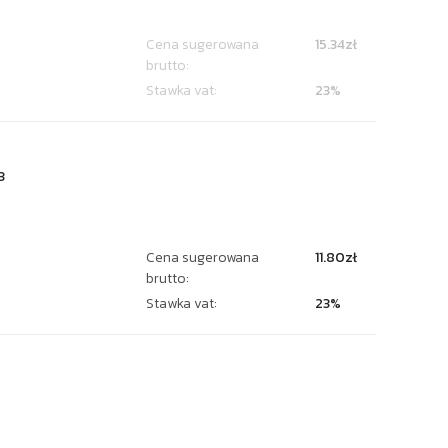
Cena sugerowana
15.34zł
brutto:
Stawka vat:
23%
3
Cena sugerowana
11.80zł
brutto:
Stawka vat:
23%