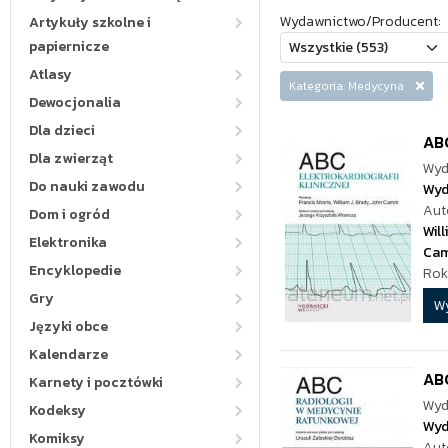
Wydawnictwo/Producent:
Artykuły szkolne i
papiernicze
Atlasy
Kategoria: Medycyna
Dewocjonalia
Dla dzieci
ABC
Dla zwierząt
Wyd
Do nauki zawodu
Wyd
Aut
Dom i ogród
Will
Elektronika
Ca
Encyklopedie
Rok
Gry
W
Języki obce
Kalendarze
ABC
Karnety i pocztówki
Wyd
Kodeksy
Wyd
Komiksy
Aut