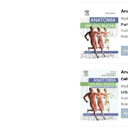
An
Wyd
Par
Aut
Rok
Be
An
ćw
Wyd
Urb
Aut
Rok
Be