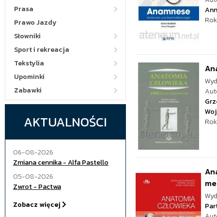
Prasa
Ann
Rok
Prawo Jazdy
Słowniki
Sport i rekreacja
Tekstylia
Ana
Upominki
Wyd
Zabawki
Aut
Grz
Woj
AKTUALNOŚCI
Rok
06-08-2026
Zmiana cennika - Alfa Pastello
Ana
05-08-2026
me
Zwrot - Pactwa
Wyd
Zobacz więcej
Par
Aut