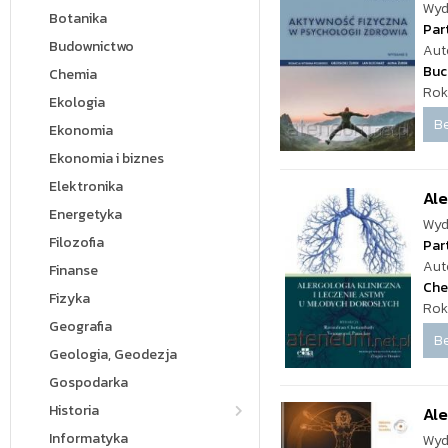
Wyd
Botanika
Par
Budownictwo
Aut
Buc
Chemia
Rok
Ekologia
Be
Ekonomia
Ekonomia i biznes
Elektronika
Ale
Energetyka
Wyd
Filozofia
Par
Aut
Finanse
Che
Fizyka
Rok
Geografia
Be
Geologia, Geodezja
Gospodarka
Historia
Ale
Informatyka
Wyd