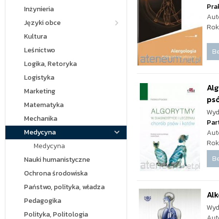
Pra
Inżynieria
Aut
Języki obce
Rok
Kultura
Leśnictwo
Be
Logika, Retoryka
Logistyka
Alg
Marketing
psó
Matematyka
Wyd
Mechanika
Par
Medycyna
Aut
Rok
Medycyna
Be
Nauki humanistyczne
Ochrona środowiska
Państwo, polityka, władza
Alk
Pedagogika
Wyd
Polityka, Politologia
Aut