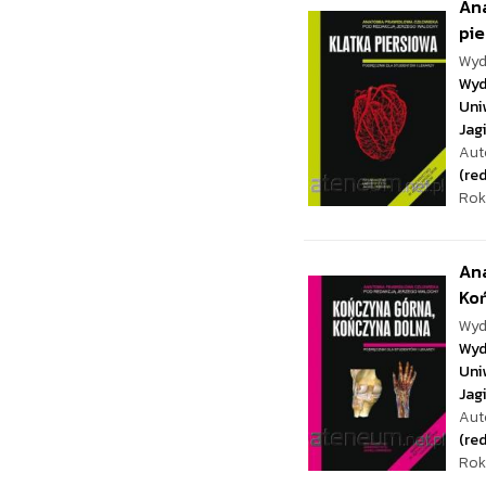
Ana
pie
Wyd
Wyd
Uni
Jag
Aut
(red
Rok
Ana
Koń
Wyd
Wyd
Uni
Jag
Aut
(red
Rok