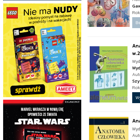
Gaw
Rok
Be
Ana
w.2
Wyd
Wyd
Aut
Szy
Rok
W
Ana
Wyd
Aut