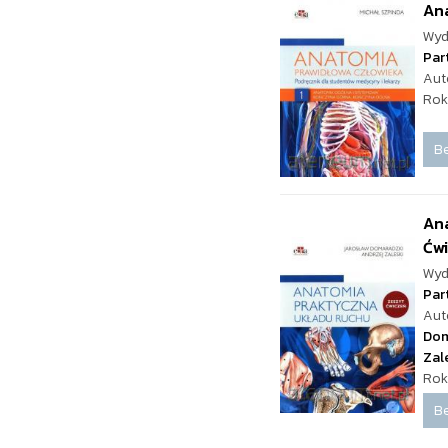
Ana
Wyd
Par
Aut
Rok
Be
Ana
Ćw
Wyd
Par
Aut
Dom
Zal
Rok
Be