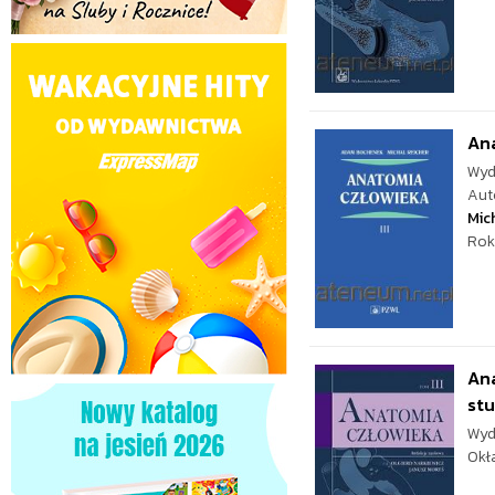
Ana
Wyd
Aut
Mic
Rok
Ana
st
Wyd
Okł