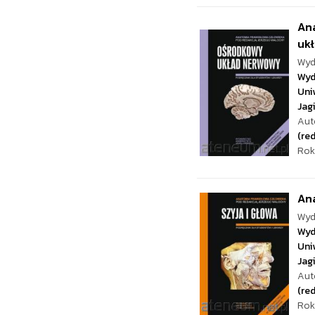
An
ukł
Wyd
Wyd
Uni
Jag
Aut
(red
Rok
Ana
Wyd
Wyd
Uni
Jag
Aut
(red
Rok