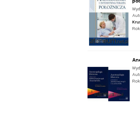
po
Wyd
Aut
Kru
Rok
Ane
Wyd
Aut
Rok