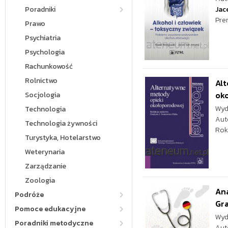
Poradniki
Jac
Pre
Prawo
Psychiatria
Psychologia
Rachunkowość
Rolnictwo
Al
ok
Socjologia
Wyd
Technologia
Aut
Technologia żywności
Rok
Turystyka, Hotelarstwo
Weterynaria
Zarządzanie
Zoologia
An
Podróże
Gr
Pomoce edukacyjne
Wyd
Poradniki metodyczne
Aut