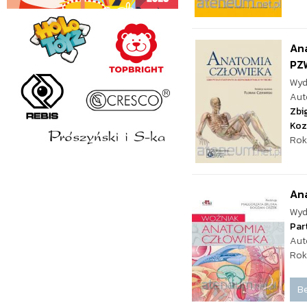
Ana
PZ
Wyd
Aut
Zbi
Koz
Rok
Ana
Wyd
Par
Aut
Rok
Be