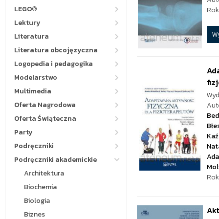
LEGO®
Rok
Lektury
W
Literatura
Literatura obcojęzyczna
Logopedia i pedagogika
Ada
Modelarstwo
fiz
Multimedia
Wyd
Oferta Nagrodowa
Aut
Bed
Oferta Świąteczna
Błe
Party
Kaź
Podręczniki
Nat
Ada
Podręczniki akademickie
Mol
Architektura
Rok
Biochemia
Biologia
Akt
Biznes