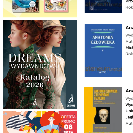
Prz
Rok
Ana
Wyd
Aut
Mic
Rok
Ana
Wyd
Wyd
Uni
Jag
Aut