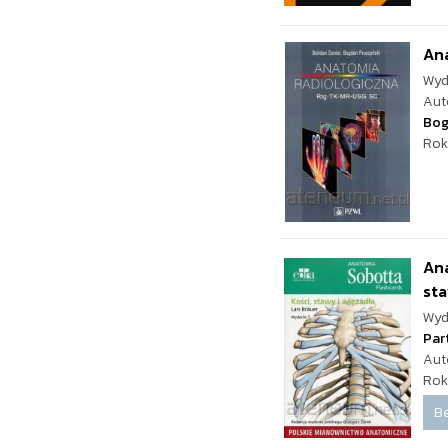
An
Wyd
Aut
Bog
Rok
Ana
sta
Wyd
Par
Aut
Rok
Be