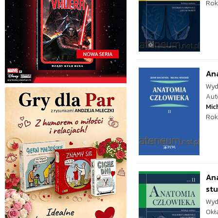
Rok
Ana
Wyd
Aut
Mic
Rok
Ana
st
Wyd
Okł