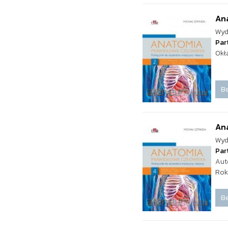
Ana
Wyd
Par
Okł
Be
Ana
Wyd
Par
Aut
Rok
Be