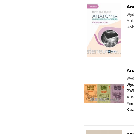
Ana
Wyd
Aut
Rok
Ana
Wyd
Wyd
PW
Aut
Fra
Kaz