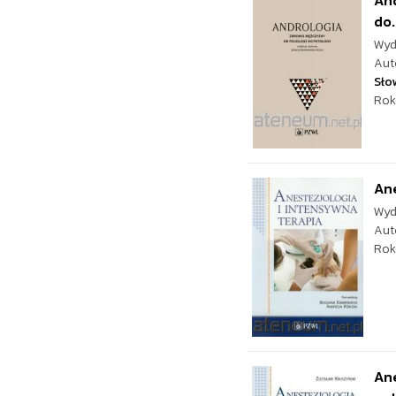
And
do.
Wyd
Aut
Sło
Rok
Ane
Wyd
Aut
Rok
Ane