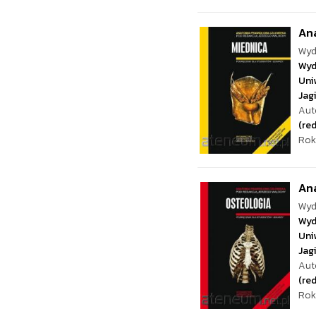
Ana
Wyd
Wyd
Uni
Jag
Aut
(red
Rok
Ana
Wyd
Wyd
Uni
Jag
Aut
(red
Rok