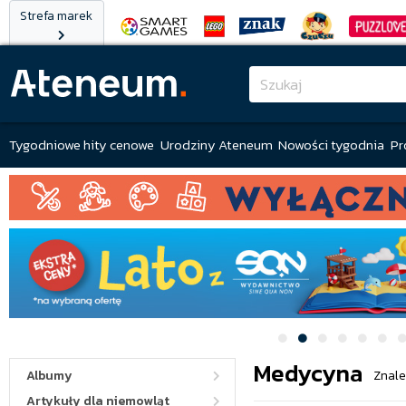
Strefa marek
Tygodniowe hity cenowe
Urodziny Ateneum
Nowości tygodnia
Pr
Medycyna
Albumy
Znale
Artykuły dla niemowląt