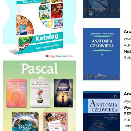
Ana
Wyd
Aut
Mic
Rok
Ana
Wyd
Wyd
PZ
Aut
Jer