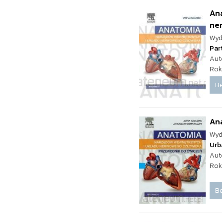
An
ne
Wyd
Par
Aut
Rok
Be
An
Wyd
Urb
Aut
Rok
Be