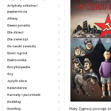
Artykuły szkolne i
papiernicze
Atlasy
Dewocjonalia
Dla dzieci
Dla zwierząt
Do nauki zawodu
Dom i ogród
Elektronika
Encyklopedie
Gry
Języki obce
Kalendarze
Karnety i pocztówki
Kodeksy
Mały Zygmuś poznaje świa
Komiksy