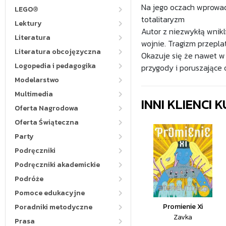
Na jego oczach wprowad
LEGO®
totalitaryzm
Lektury
Autor z niezwykłą wnikl
Literatura
wojnie. Tragizm przepla
Literatura obcojęzyczna
Okazuje się że nawet w
Logopedia i pedagogika
przygody i poruszające 
Modelarstwo
Multimedia
INNI KLIENCI
Oferta Nagrodowa
Oferta Świąteczna
Party
Podręczniki
Podręczniki akademickie
Podróże
Pomoce edukacyjne
Promienie Xi
Poradniki metodyczne
Zavka
Prasa