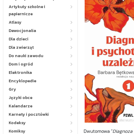
Artykuły szkolne i
papiernicze
Atlasy
Dewocjonalia
Dla dzieci
Dla zwierząt
Do nauki zawodu
Dom i ogród
Elektronika
Encyklopedie
Gry
Języki obce
Kalendarze
Karnety i pocztówki
Kodeksy
Dwutomowa "
Diagnoza 
Komiksy