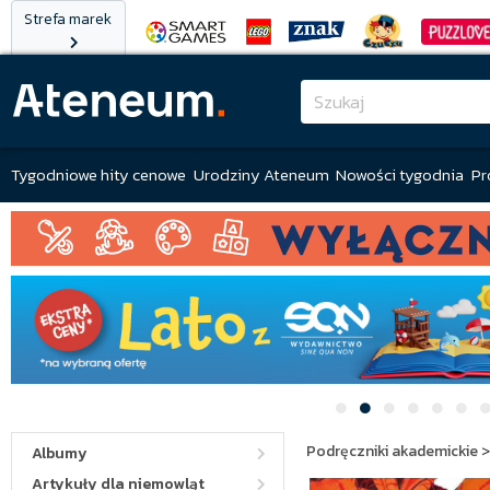
Strefa marek
Tygodniowe hity cenowe
Urodziny Ateneum
Nowości tygodnia
Pr
Podręczniki akademickie
Albumy
Artykuły dla niemowląt