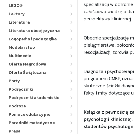
specjalizacji w ochroni
LEGO®
całościowo wiedzę o dia
Lektury
perspektywy klinicznej.
Literatura
Literatura obcojęzyczna
Obecnie specjalizację m
Logopedia i pedagogika
pielęgniarstwa, położnict
Modelarstwo
resocjalizacji, zdrowia 
Multimedia
Oferta Nagrodowa
Diagnoza i psychoterapi
Oferta Świąteczna
programem CMKP, uznani 
Party
skuteczne ścieżki diagn
Podręczniki
fakty i mity dotyczące 
Podręczniki akademickie
Podróże
Książka z pewnością za
Pomoce edukacyjne
psychologii klinicznej,
Poradniki metodyczne
studentów psychologii
Prasa