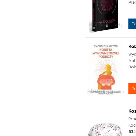
Pre
P
Ko
Wyd
Aut
Rok
P
Ko
Pro
Kod
634