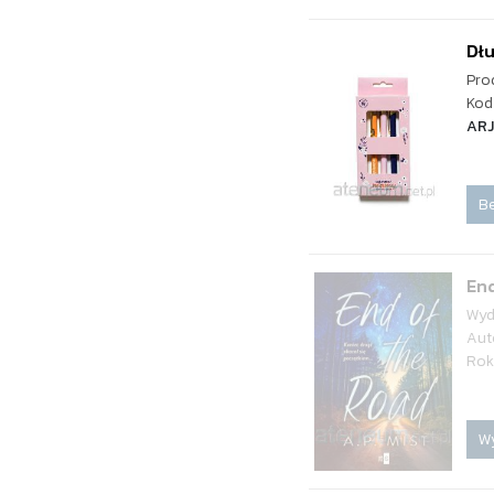
Dł
Pro
Kod 
ARJ
Be
End
Wyd
Aut
Rok
W