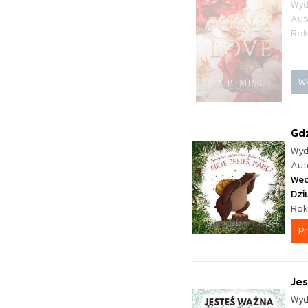
Wyd
Aut
Rok
W
Gdz
Wyd
Aut
Wec
Dzi
Rok
P
Jes
Wyd