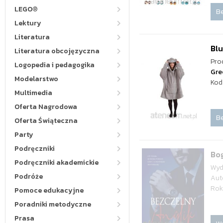
LEGO®
Be
Lektury
Literatura
Blu
Literatura obcojęzyczna
Pro
Logopedia i pedagogika
Gre
Modelarstwo
Kod
Multimedia
Oferta Nagrodowa
Be
Oferta Świąteczna
Party
Podręczniki
Bog
Podręczniki akademickie
Wyd
Podróże
Aut
Rok
Pomoce edukacyjne
Poradniki metodyczne
Prasa