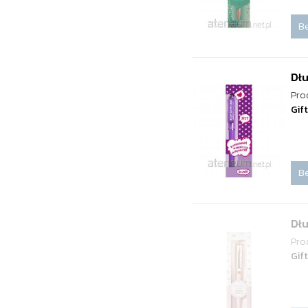
Be
Dłu
Pro
Gif
Be
Dł
Pro
Gif