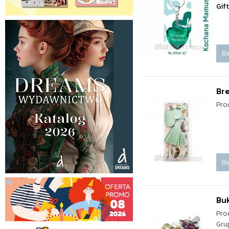
Gif
Be
Br
Pro
Be
Buk
Pro
Gru