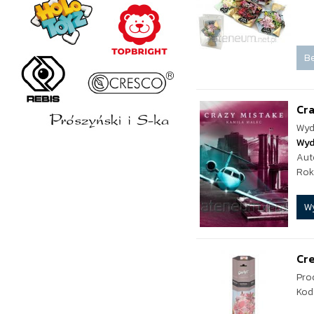
Be
Cra
Wyd
Wyd
Aut
Rok
W
Cre
Pro
Kod