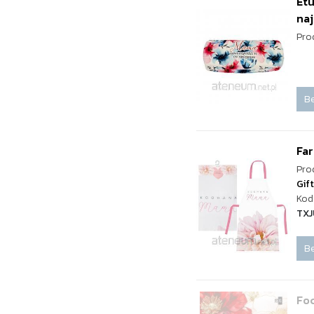
Etu
na
Pro
Be
Fa
Pro
Gif
Kod 
TXJ
Be
Fo