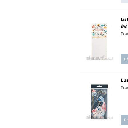
Li
świ
Pro
Be
Lu
Pro
Be