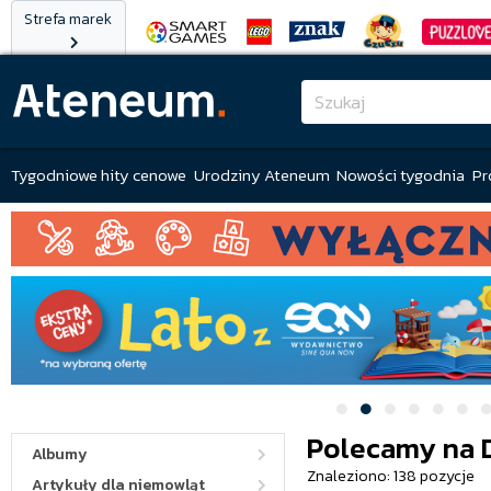
Strefa marek
Tygodniowe hity cenowe
Urodziny Ateneum
Nowości tygodnia
Pr
Polecamy na 
Albumy
Znaleziono: 138 pozycje
Artykuły dla niemowląt