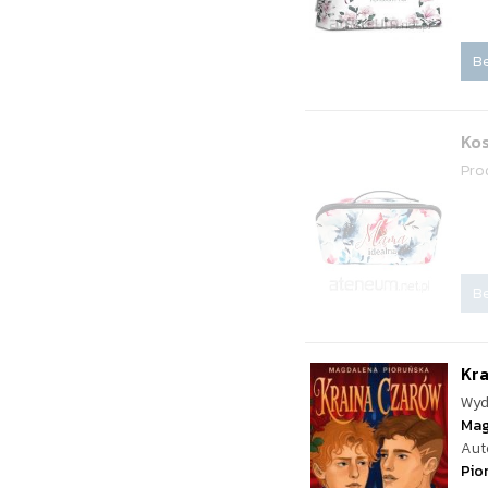
Be
Ko
Pro
Be
Kr
Wyd
Mag
Aut
Pio