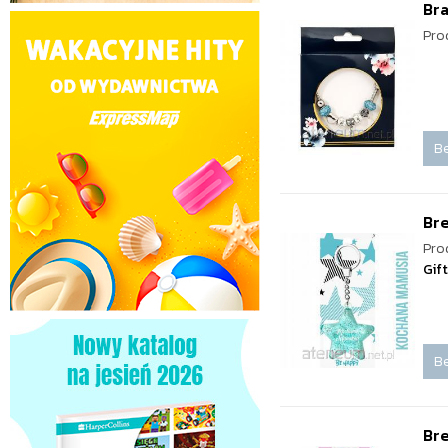
Br
Pro
Be
Br
Pro
Gif
Be
Br