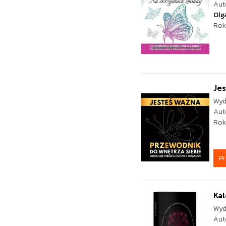
Aut
Olg
Rok
Jes
Wyd
Aut
Rok
P
Kal
Wyd
Aut