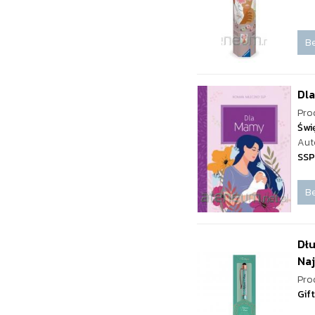
Be
Dl
Pro
Świ
Aut
SSP
Be
Dłu
Na
Pro
Gif