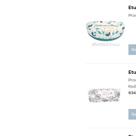
Et
Pro
Be
Etu
Pro
Kod
634
Be