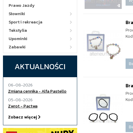
W
Prawo Jazdy
Słowniki
Br
Sport i rekreacja
Pro
Tekstylia
Kod
Upominki
Zabawki
Be
AKTUALNOŚCI
06-08-2026
Bra
Zmiana cennika - Alfa Pastello
Pro
Kod
05-08-2026
Zwrot - Pactwa
Zobacz więcej
Be