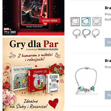
Bra
Pro
Kod
Be
Br
Pro
Be