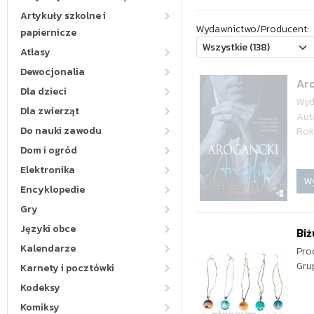
Artykuły szkolne i
Wydawnictwo/Producent:
papiernicze
Atlasy
Dewocjonalia
Aro
Dla dzieci
Wyd
Dla zwierząt
Aut
Do nauki zawodu
Rok
Dom i ogród
Elektronika
W
Encyklopedie
Gry
Języki obce
Biż
Kalendarze
Pro
Gru
Karnety i pocztówki
Kodeksy
Komiksy