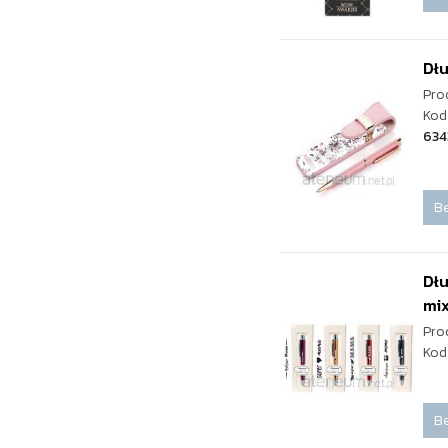
Dł
Pro
Kod
634
Be
Dłu
mi
Pro
Kod
Be