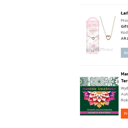
Ła
Pro
Gif
Kod 
ARJ
Be
Man
Ter
Wyd
Aut
Rok
P