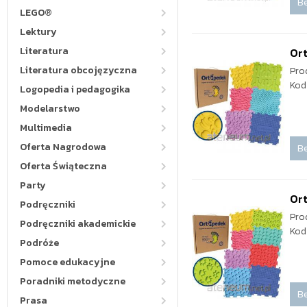
Be
LEGO®
Lektury
Literatura
Or
Literatura obcojęzyczna
Pro
Kod
Logopedia i pedagogika
Modelarstwo
Multimedia
Oferta Nagrodowa
Be
Oferta Świąteczna
Party
Or
Podręczniki
Pro
Podręczniki akademickie
Kod
Podróże
Pomoce edukacyjne
Poradniki metodyczne
Be
Prasa