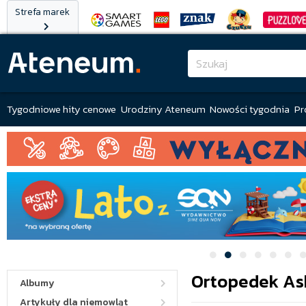
Strefa marek
Tygodniowe hity cenowe
Urodziny Ateneum
Nowości tygodnia
Pr
Ortopedek As
Albumy
Artykuły dla niemowląt