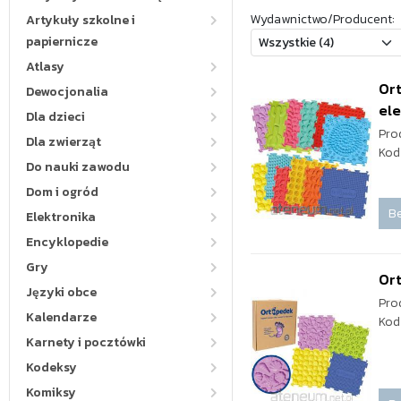
Wydawnictwo/Producent:
Artykuły szkolne i
papiernicze
Atlasy
Or
Dewocjonalia
el
Dla dzieci
Pro
Dla zwierząt
Kod
Do nauki zawodu
Dom i ogród
Be
Elektronika
Encyklopedie
Gry
Or
Języki obce
Pro
Kalendarze
Kod
Karnety i pocztówki
Kodeksy
Komiksy