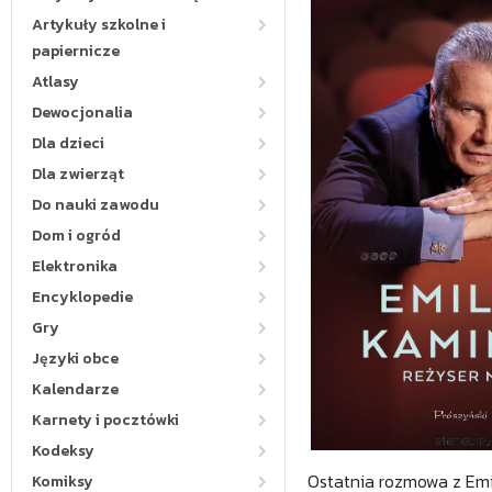
Artykuły szkolne i
papiernicze
Atlasy
Dewocjonalia
Dla dzieci
Dla zwierząt
Do nauki zawodu
Dom i ogród
Elektronika
Encyklopedie
Gry
Języki obce
Kalendarze
Karnety i pocztówki
Kodeksy
Ostatnia rozmowa z Emi
Komiksy