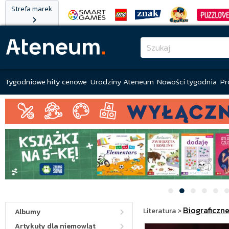
Strefa marek
Tygodniowe hity cenowe
Urodziny Ateneum
Nowości tygodnia
Pr
Biograficzn
Literatura
>
Albumy
Artykuły dla niemowląt