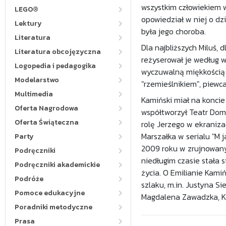
wszystkim człowiekiem 
LEGO®
opowiedział w niej o dz
Lektury
była jego choroba.
Literatura
Dla najbliższych Miluś, 
Literatura obcojęzyczna
reżyserował je według w
Logopedia i pedagogika
wyczuwalną miękkością 
Modelarstwo
"rzemieślnikiem", piewc
Multimedia
Kamiński miał na koncie
Oferta Nagrodowa
współtworzył Teatr Dom
Oferta Świąteczna
rolę Jerzego w ekraniza
Marszałka w serialu "M 
Party
2009 roku w zrujnowany
Podręczniki
niedługim czasie stała s
Podręczniki akademickie
życia. O Emilianie Kami
Podróże
szlaku, m.in. Justyna Si
Pomoce edukacyjne
Magdalena Zawadzka, K
Poradniki metodyczne
Prasa