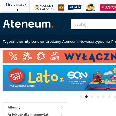
Strefa marek
Tygodniowe hity cenowe
Urodziny Ateneum
Nowości tygodnia
Pr
Albumy
Artykuły dla niemowląt